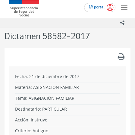
Ir
Superintendencia
Mi portal
al
Toggle
de
contenido
naviga
Seguridad
principal
icono
Social
(SUSESO)
Dictamen 58582-2017
-
Gobierno
de
.
Chile
Fecha: 21 de diciembre de 2017
Materia: ASIGNACIÓN FAMILIAR
Tema:
ASIGNACIÓN FAMILIAR
Destinatario: PARTICULAR
Acción:
Instruye
Criterio:
Antiguo