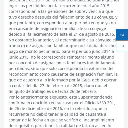
ingresos percibidos por la recurrente en el año 2015,
correspondían a las pensiones de sobrevivencia a que
tuvo derecho después del fallecimiento de su cónyuge, y
que por tanto, corresponden a un período en que ya no
era causante de asignación familiar de su cónyuge
debido al fallecimiento de éste el 21 de agosto de 2015.
+a
No obstante lo anterior, al determinarle a su cónyuge el
Ag
tramo d) de asignación familiar que no le daba derecho a
-a
tex
Ach
pago de monto pecuniario, para el período julio 2014 a
tex
junio 2015, no le corresponde reintegrar monto alguno
por concepto de asignaciones familiares indebidamente
percibidas, sino que sólo correspondía la extinción del
reconocimiento como causante de asignación familiar, la
que de acuerdo a lo informado por la Caja, debió operar
a contar del día 27 de febrero de 2015, dado que el
finiquito de trabajo es de fecha 26 de febrero.
Por lo anteriormente expuesto, esta Superintendencia
confirma lo concluido en su caso por el Oficio N°69.391,
de 26 de diciembre de 2016, en lo referido a que la
recurrente no debió tener la calidad de causante a
contar de la fecha en que se verificó el incumplimiento
de requisitos para tener la calidad de tal, no así en lo