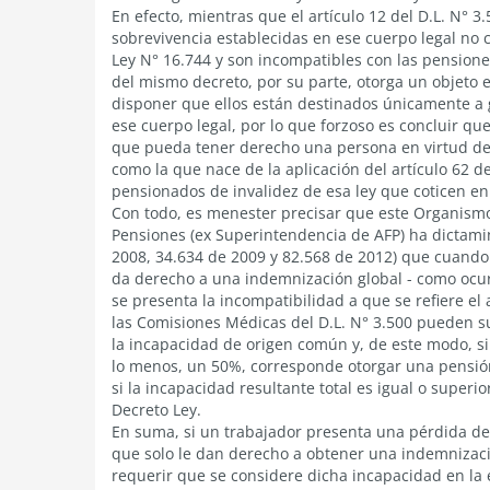
En efecto, mientras que el artículo 12 del D.L. N° 
sobrevivencia establecidas en ese cuerpo legal no
Ley N° 16.744 y son incompatibles con las pensione
del mismo decreto, por su parte, otorga un objeto 
disponer que ellos están destinados únicamente a 
ese cuerpo legal, por lo que forzoso es concluir q
que pueda tener derecho una persona en virtud de
como la que nace de la aplicación del artículo 62 d
pensionados de invalidez de esa ley que coticen en
Con todo, es menester precisar que este Organismo
Pensiones (ex Superintendencia de AFP) ha dictamin
2008, 34.634 de 2009 y 82.568 de 2012) que cuando
da derecho a una indemnización global - como ocurr
se presenta la incompatibilidad a que se refiere el 
las Comisiones Médicas del D.L. N° 3.500 pueden su
la incapacidad de origen común y, de este modo, 
lo menos, un 50%, corresponde otorgar una pensión 
si la incapacidad resultante total es igual o superio
Decreto Ley.
En suma, si un trabajador presenta una pérdida de 
que solo le dan derecho a obtener una indemnizació
requerir que se considere dicha incapacidad en la