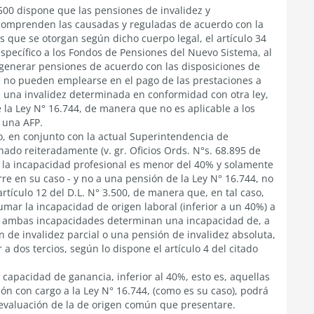
3.500 dispone que las pensiones de invalidez y
 comprenden las causadas y reguladas de acuerdo con la
s que se otorgan según dicho cuerpo legal, el artículo 34
específico a los Fondos de Pensiones del Nuevo Sistema, al
generar pensiones de acuerdo con las disposiciones de
ue no pueden emplearse en el pago de las prestaciones a
 una invalidez determinada en conformidad con otra ley,
e la Ley N° 16.744, de manera que no es aplicable a los
 una AFP.
, en conjunto con la actual Superintendencia de
ado reiteradamente (v. gr. Oficios Ords. N°s. 68.895 de
 la incapacidad profesional es menor del 40% y solamente
e en su caso - y no a una pensión de la Ley N° 16.744, no
artículo 12 del D.L. N° 3.500, de manera que, en tal caso,
mar la incapacidad de origen laboral (inferior a un 40%) a
si ambas incapacidades determinan una incapacidad de, a
de invalidez parcial o una pensión de invalidez absoluta,
r a dos tercios, según lo dispone el artículo 4 del citado
capacidad de ganancia, inferior al 40%, esto es, aquellas
n con cargo a la Ley N° 16.744, (como es su caso), podrá
 evaluación de la de origen común que presentare.