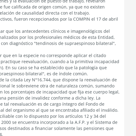
genes y la evaluación de puesto de trabajo, revelaron
e fue calificada de origen común, ya que no existen
elación de causalidad directa con el trabajo.
tivos, fueron recepcionados por la COMPIN el 17 de abril
sar que los antecedentes clínicos e imagenológicos del
nalizados por los profesionales médicos de esta Entidad,
 con diagnóstico "tendinosis de supraespinoso bilateral",
 que en la especie no corresponde aplicar el citado
 practique reevaluación, cuando a la primitiva incapacidad
n). En su caso se ha establecido que la patología que
praespinoso bilateral", es de índole común.
 de la citada Ley N°16.744, que dispone la reevaluación de
esional le sobreviene otra de naturaleza común, sumando
 los porcentajes de incapacidad que fija ese cuerpo legal,
na pensión de invalidez conforme a dicha ley. La
e tal reevaluación es de cargo íntegro del Fondo de
l del organismo al que se encontraba afiliado el inválido.
liable con lo dispuesto por los artículos 12 y 34 del
e 2000 se encuentra incorporado a la A.F.P. y el Sistema de
rsos destinados a financiar solamente las pensiones que
4.