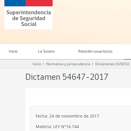
Ir
Superintendencia
al
de
contenido
Seguridad
principal
Social
(SUSESO)
-
Gobierno
de
Inicio
La Suseso
Atención usuarios/as
Chile
Inicio
Normativa y Jurisprudencia
Dictámenes SUSESO
Dictamen 54647-2017
.
Fecha: 24 de noviembre de 2017
Materia: LEY N°16.744