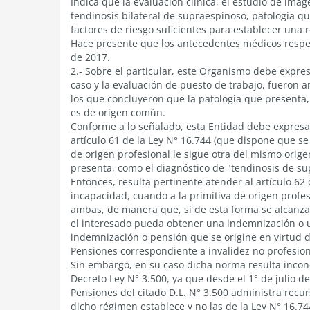
Indica que la evaluación clínica, el estudio de imá
tendinosis bilateral de supraespinoso, patología qu
factores de riesgo suficientes para establecer una r
Hace presente que los antecedentes médicos respec
de 2017.
2.- Sobre el particular, este Organismo debe expre
caso y la evaluación de puesto de trabajo, fueron a
los que concluyeron que la patología que presenta,
es de origen común.
Conforme a lo señalado, esta Entidad debe expresar
artículo 61 de la Ley N° 16.744 (que dispone que se
de origen profesional le sigue otra del mismo orige
presenta, como el diagnóstico de "tendinosis de su
Entonces, resulta pertinente atender al artículo 62
incapacidad, cuando a la primitiva de origen prof
ambas, de manera que, si de esta forma se alcanzan
el interesado pueda obtener una indemnización o u
indemnización o pensión que se origine en virtud d
Pensiones correspondiente a invalidez no profesiona
Sin embargo, en su caso dicha norma resulta inconci
Decreto Ley N° 3.500, ya que desde el 1° de julio d
Pensiones del citado D.L. N° 3.500 administra recu
dicho régimen establece y no las de la Ley N° 16.74