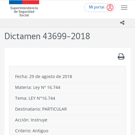
Ir
Superintendencia
Mi portal
al
Toggle
de
contenido
naviga
Seguridad
principal
icono
Social
(SUSESO)
Dictamen 43699-2018
-
Gobierno
de
.
Chile
Fecha: 29 de agosto de 2018
Materia: Ley Nº 16.744
Tema:
LEY N°16.744
Destinatario: PARTICULAR
Acción:
Instruye
Criterio:
Antiguo