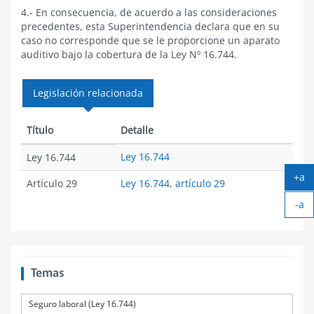
4.- En consecuencia, de acuerdo a las consideraciones
precedentes, esta Superintendencia declara que en su
caso no corresponde que se le proporcione un aparato
auditivo bajo la cobertura de la Ley Nº 16.744.
Legislación relacionada
Título
Detalle
Ley 16.744
Ley 16.744
+a
Artículo 29
Ley 16.744, artículo 29
Ag
-a
tex
Ach
tex
Temas
Seguro laboral (Ley 16.744)