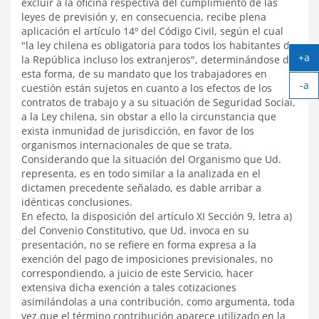
excluir a la oficina respectiva del cumplimiento de las
leyes de previsión y, en consecuencia, recibe plena
aplicación el artículo 14º del Código Civil, según el cual
"la ley chilena es obligatoria para todos los habitantes de
+a
la República incluso los extranjeros", determinándose de
Ag
esta forma, de su mandato que los trabajadores en
-a
tex
cuestión están sujetos en cuanto a los efectos de los
Ach
contratos de trabajo y a su situación de Seguridad Social,
tex
a la Ley chilena, sin obstar a ello la circunstancia que
exista inmunidad de jurisdicción, en favor de los
organismos internacionales de que se trata.
Considerando que la situación del Organismo que Ud.
representa, es en todo similar a la analizada en el
dictamen precedente señalado, es dable arribar a
idénticas conclusiones.
En efecto, la disposición del artículo XI Sección 9, letra a)
del Convenio Constitutivo, que Ud. invoca en su
presentación, no se refiere en forma expresa a la
exención del pago de imposiciones previsionales, no
correspondiendo, a juicio de este Servicio, hacer
extensiva dicha exención a tales cotizaciones
asimilándolas a una contribución, como argumenta, toda
vez que el término contribución aparece utilizado en la