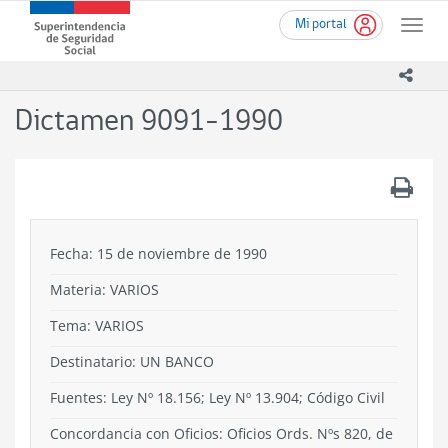
Ir
Superintendencia
Mi portal
al
Toggle
de
contenido
naviga
Seguridad
principal
icono
Social
(SUSESO)
Dictamen 9091-1990
-
Gobierno
de
.
Chile
Fecha: 15 de noviembre de 1990
Materia: VARIOS
Tema:
VARIOS
Destinatario: UN BANCO
Fuentes: Ley Nº 18.156; Ley Nº 13.904; Código Civil
Concordancia con Oficios: Oficios Ords. Nºs 820, de