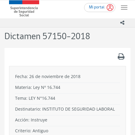
Ir
Superintendencia
Mi portal
al
Toggle
de
contenido
naviga
Seguridad
principal
icono
Social
(SUSESO)
Dictamen 57150-2018
-
Gobierno
de
.
Chile
Fecha: 26 de noviembre de 2018
Materia: Ley Nº 16.744
Tema:
LEY N°16.744
Destinatario: INSTITUTO DE SEGURIDAD LABORAL
Acción:
Instruye
Criterio:
Antiguo