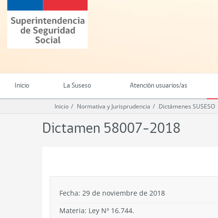
Ir
Superintendencia
al
de
contenido
Seguridad
principal
Social
(SUSESO)
-
Gobierno
de
Inicio
La Suseso
Atención usuarios/as
Chile
Inicio
Normativa y Jurisprudencia
Dictámenes SUSESO
Dictamen 58007-2018
.
Fecha: 29 de noviembre de 2018
Materia: Ley Nº 16.744.