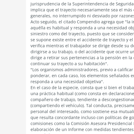
jurisprudencia de la Superintendencia de Segurida
implica que el trayecto necesariamente sea el más 
generales, no interrumpido ni desviado por razones
Acto seguido, el citado Compendio agrega que "la 
aquélla es habitual y responda a una necesidad obje
siniestro como del trayecto, puesto que se conside
se supone existe entre el accidente de trayecto y el 
verifica mientras el trabajador se dirige desde su d
dirigirse a su trabajo, o del accidente que ocurre u
dirige a retirar sus pertenencias a la pensión en l
continuar su trayecto a su habitación".
"Los organismos administradores, previo a califica
ponderar, en cada caso, los elementos señalados en
responda a una necesidad objetiva".
En el caso de la especie, consta que si bien el traba
una práctica habitual (como consta en declaracion
compañero de trabajo, tendiente a descongestionar
(compartiendo el vehículo). Tal conducta, precisam
personal del interesado, como sostiene esa mutuali
que resulta concordante incluso con políticas de go
comisiones como la Comisión Asesora Presidencial 
elaboración de un Informe con medidas tendientes a,