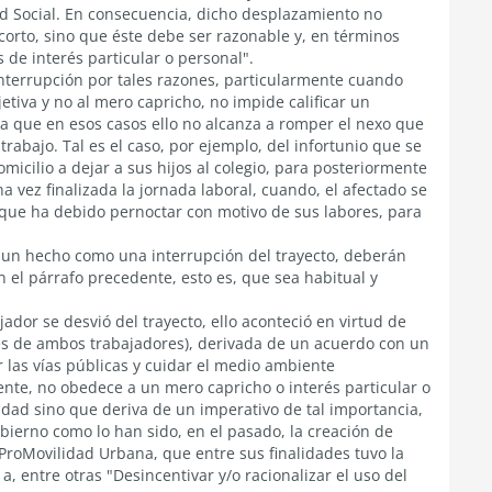
d Social. En consecuencia, dicho desplazamiento no
corto, sino que éste debe ser razonable y, en términos
 de interés particular o personal".
interrupción por tales razones, particularmente cuando
tiva y no al mero capricho, no impide calificar un
ra que en esos casos ello no alcanza a romper el nexo que
trabajo. Tal es el caso, por ejemplo, del infortunio que se
omicilio a dejar a sus hijos al colegio, para posteriormente
na vez finalizada la jornada laboral, cuando, el afectado se
a que ha debido pernoctar con motivo de sus labores, para
r un hecho como una interrupción del trayecto, deberán
 el párrafo precedente, esto es, que sea habitual y
jador se desvió del trayecto, ello aconteció en virtud de
es de ambos trabajadores), derivada de un acuerdo con un
 las vías públicas y cuidar el medio ambiente
ente, no obedece a un mero capricho o interés particular o
dad sino que deriva de un imperativo de tal importancia,
bierno como lo han sido, en el pasado, la creación de
ProMovilidad Urbana, que entre sus finalidades tuvo la
 entre otras "Desincentivar y/o racionalizar el uso del