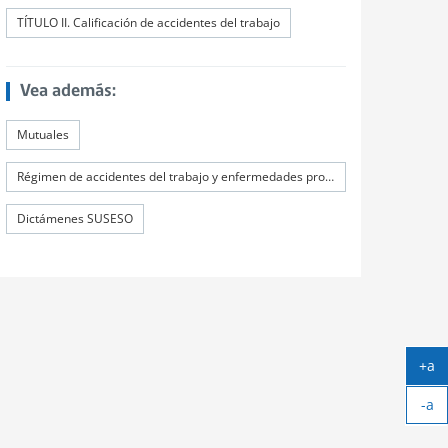
TÍTULO II. Calificación de accidentes del trabajo
Vea además:
Mutuales
Régimen de accidentes del trabajo y enfermedades profesionales
Dictámenes SUSESO
+a
Ag
-a
tex
Ach
tex