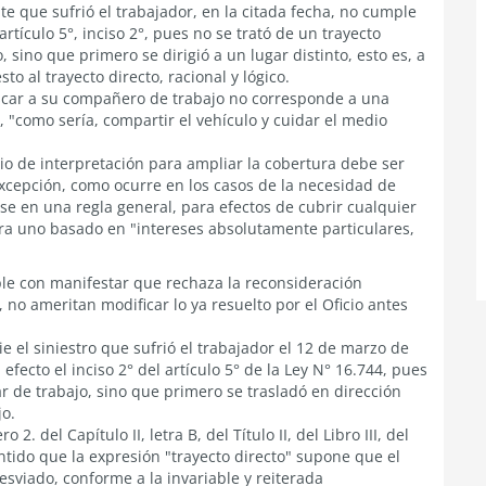
e que sufrió el trabajador, en la citada fecha, no cumple
artículo 5°, inciso 2°, pues no se trató de un trayecto
, sino que primero se dirigió a un lugar distinto, esto es, a
o al trayecto directo, racional y lógico.
uscar a su compañero de trabajo no corresponde a una
, "como sería, compartir el vehículo y cuidar el medio
io de interpretación para ampliar la cobertura debe ser
excepción, como ocurre en los casos de la necesidad de
irse en una regla general, para efectos de cubrir cualquier
ara uno basado en "intereses absolutamente particulares,
ple con manifestar que rechaza la reconsideración
no ameritan modificar lo ya resuelto por el Oficio antes
e el siniestro que sufrió el trabajador el 12 de marzo de
efecto el inciso 2° del artículo 5° de la Ley N° 16.744, pues
ar de trabajo, sino que primero se trasladó en dirección
jo.
2. del Capítulo II, letra B, del Título II, del Libro III, del
tido que la expresión "trayecto directo" supone que el
esviado, conforme a la invariable y reiterada