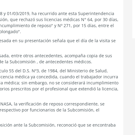
 y 01/03/2019, ha recurrido ante esta Superintendencia
ión, que rechazó sus licencias médicas N° 64, por 30 días,
incumplimiento de reposo" y Nº 271, por 15 días, entre el
rolongado".
esada en su presentación señala que el día de la visita se
resada, entre otros antecedentes, acompaña copia de sus
 de la Subcomisión , de antecedentes médicos.
culo 55 del D.S. Nº3, de 1984, del Ministerio de Salud,
licencia médica ya concedida, cuando el trabajador incurra
cia médica; sin embargo, no se considerará incumplimiento
rios prescritos por el profesional que extendió la licencia,
NASA, la verificación de reposo correspondiente, se
 respectivo por funcionarios de la Subcomisión, el
posición ante la Subcomisión, reconoció que se encontraba