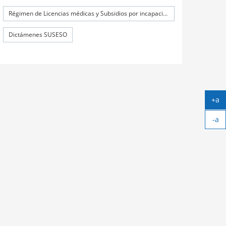
Régimen de Licencias médicas y Subsidios por incapacidad laboral (SIL)
Dictámenes SUSESO
+a
Ag
-a
tex
Ach
tex