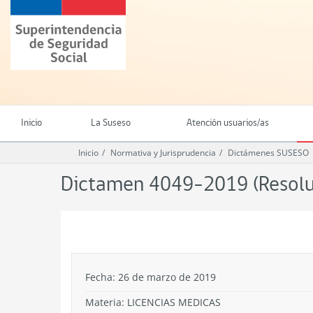
Ir
Superintendencia
al
de
contenido
Seguridad
principal
Social
(SUSESO)
-
Gobierno
de
Inicio
La Suseso
Atención usuarios/as
Chile
Inicio
Normativa y Jurisprudencia
Dictámenes SUSESO
Dictamen 4049-2019 (Resoluc
.
Fecha: 26 de marzo de 2019
Materia: LICENCIAS MEDICAS