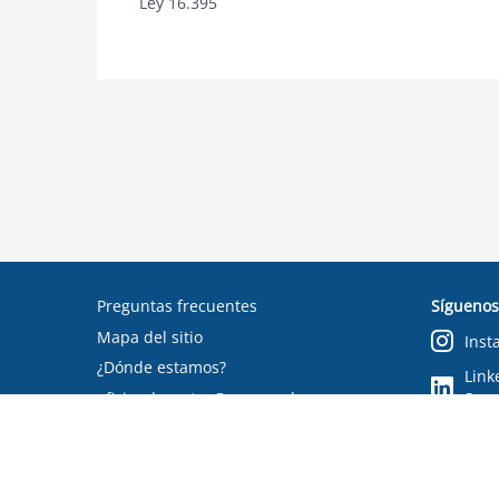
Ley 16.395
Preguntas frecuentes
Síguenos
Mapa del sitio
Inst
¿Dónde estamos?
Link
oficinadepartes@suseso.cl
Segu
Verifica tu documento
Condiciones de uso
RSS