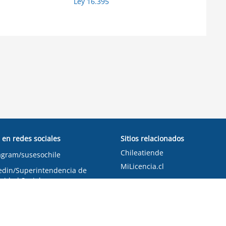
Ley 16.395
 en redes sociales
Sitios relacionados
Chileatiende
agram/susesochile
MiLicencia.cl
edin/Superintendencia de
ridad Social