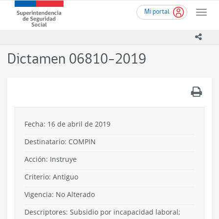
Ir
Superintendencia
Mi portal
al
Toggle
de
contenido
naviga
Seguridad
principal
icono
Social
(SUSESO)
Dictamen 06810-2019
-
Gobierno
de
.
Chile
Fecha: 16 de abril de 2019
Destinatario: COMPIN
Acción:
Instruye
Criterio:
Antiguo
Vigencia:
No Alterado
Descriptores: Subsidio por incapacidad laboral;