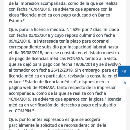
de la impresión acompañada, como de la que se realiza
con fecha 16/04/2019, se advierte que aparece con la
glosa "licencia médica con pago caducado en Banco
Estado."
Que, para la licencia médica, N° 529, por 7 días, iniciada
con fecha 03/02/2018 y cuyo reposo culminó con fecha
09/02/2018, la interesada tenía plazo para cobrar el
correspondiente subsidio por incapacidad laboral hasta
el día 09/08/2018, pero se constata en el listado maestro
de pago de licencias médicas FONASA, tenido a la vista,
que se dejó para pago con fecha 19/06/2018 y se devolvió
al tomador con fecha 26/12/2018. Sin embargo, para esta
+a
licencia médica en particular, revisada la consulta en el
Ag
enlace "Estado de licencia médica", dispuesto en la
-a
tex
página web de FONASA, tanto respecto de la impresión
Ach
acompañada, como de la que se realiza con fecha
tex
16/04/2019, se advierte que aparece con la glosa "licencia
médica en verificación del derecho a pago del subsidio
en COMPIN."
Que, por lo antes expresado es que se acogerá
parcialmente la solicitud de reconsideración de la