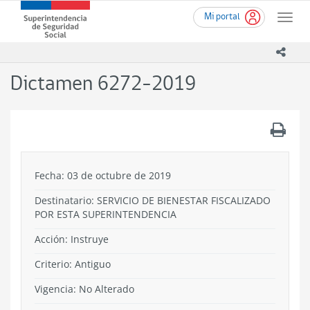
Ir
Superintendencia
Mi portal
al
Toggle
de
contenido
naviga
Seguridad
principal
icono
Social
(SUSESO)
Dictamen 6272-2019
-
Gobierno
de
.
Chile
Fecha: 03 de octubre de 2019
Destinatario: SERVICIO DE BIENESTAR FISCALIZADO
POR ESTA SUPERINTENDENCIA
Acción:
Instruye
Criterio:
Antiguo
Vigencia:
No Alterado