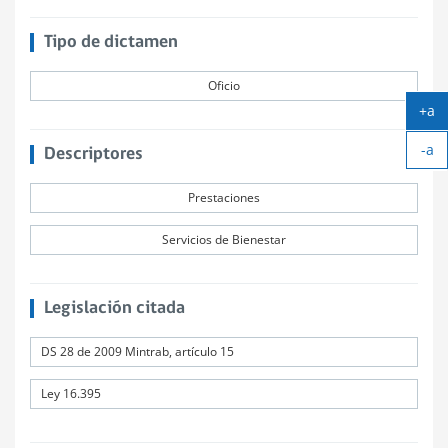
Tipo de dictamen
Oficio
+a
Ag
-a
tex
Descriptores
Ach
tex
Prestaciones
Servicios de Bienestar
Legislación citada
DS 28 de 2009 Mintrab, artículo 15
Ley 16.395