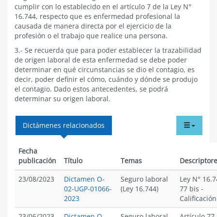
cumplir con lo establecido en el artículo 7 de la Ley N°
16.744, respecto que es enfermedad profesional la
causada de manera directa por el ejercicio de la
profesión o el trabajo que realice una persona.
3.- Se recuerda que para poder establecer la trazabilidad
de origen laboral de esta enfermedad se debe poder
determinar en qué circunstancias se dio el contagio, es
decir, poder definir el cómo, cuándo y dónde se produjo
el contagio. Dado estos antecedentes, se podrá
determinar su origen laboral.
tabdr
Dictámenes relacionados
menu
Fecha
publicación
Título
Temas
Descriptor
23/08/2023
Dictamen O-
Seguro laboral
Ley N° 16.7
02-UGP-01066-
(Ley 16.744)
77 bis
-
2023
Calificación
23/06/2023
Dictamen O-
Seguro laboral
Artículo 77 