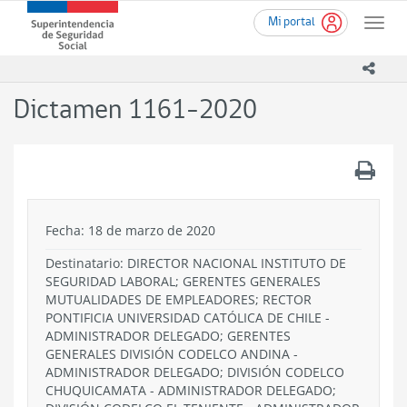
Ir
Superintendencia
Mi portal
al
Toggle
de
contenido
naviga
Seguridad
principal
icono
Social
(SUSESO)
Dictamen 1161-2020
-
Gobierno
de
.
Chile
Fecha: 18 de marzo de 2020
Destinatario: DIRECTOR NACIONAL INSTITUTO DE
SEGURIDAD LABORAL; GERENTES GENERALES
MUTUALIDADES DE EMPLEADORES; RECTOR
PONTIFICIA UNIVERSIDAD CATÓLICA DE CHILE -
ADMINISTRADOR DELEGADO; GERENTES
GENERALES DIVISIÓN CODELCO ANDINA -
ADMINISTRADOR DELEGADO; DIVISIÓN CODELCO
CHUQUICAMATA - ADMINISTRADOR DELEGADO;