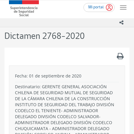
Ir
Superintendencia
Mi portal
al
Toggle
de
contenido
naviga
Seguridad
principal
icono
Social
(SUSESO)
Dictamen 2768-2020
-
Gobierno
de
.
Chile
Fecha: 01 de septiembre de 2020
Destinatario: GERENTE GENERAL ASOCIACIÓN
CHILENA DE SEGURIDAD MUTUAL DE SEGURIDAD
DE LA CÁMARA CHILENA DE LA CONSTRUCCIÓN
INSTITUTO DE SEGURIDAD DEL TRABAJO DIVISIÓN
CODELCO EL TENIENTE- ADMINISTRADOR
DELEGADO DIVISIÓN CODELCO SALVADOR-
ADMINISTRADOR DELEGADO DIVISIÓN CODELCO
CHUQUICAMATA - ADMINISTRADOR DELEGADO