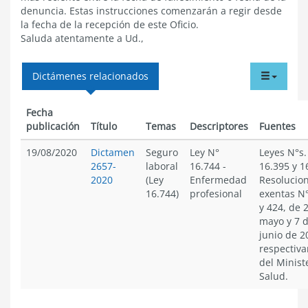
denuncia. Estas instrucciones comenzarán a regir desde
la fecha de la recepción de este Oficio.
Saluda atentamente a Ud.,
tabdr
Dictámenes relacionados
menu
Fecha
publicación
Título
Temas
Descriptores
Fuentes
19/08/2020
Dictamen
Seguro
Ley N°
Leyes N°s.
2657-
laboral
16.744
-
16.395 y 1
2020
(Ley
Enfermedad
Resolucio
16.744)
profesional
exentas N°
y 424, de 
mayo y 7 
junio de 2
respectiv
del Minist
Salud.