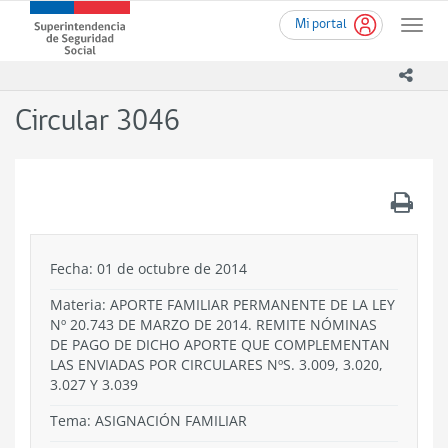
Ir
Superintendencia
Mi portal
al
Toggle
de
contenido
naviga
Seguridad
principal
icono
Social
(SUSESO)
Circular 3046
-
Gobierno
de
Chile
.
Fecha: 01 de octubre de 2014
Materia: APORTE FAMILIAR PERMANENTE DE LA LEY
Nº 20.743 DE MARZO DE 2014. REMITE NÓMINAS
DE PAGO DE DICHO APORTE QUE COMPLEMENTAN
LAS ENVIADAS POR CIRCULARES NºS. 3.009, 3.020,
3.027 Y 3.039
Tema:
ASIGNACIÓN FAMILIAR