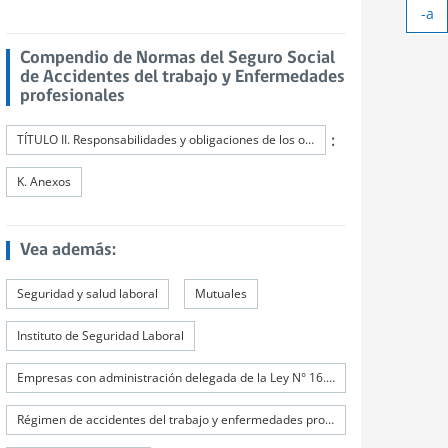
-a
tex
Ach
tex
Compendio de Normas del Seguro Social
de Accidentes del trabajo y Enfermedades
profesionales
:
TÍTULO II. Responsabilidades y obligaciones de los organismos administradores y de los administradores delegados
K. Anexos
Vea además:
Seguridad y salud laboral
Mutuales
Instituto de Seguridad Laboral
Empresas con administración delegada de la Ley N° 16.744
Régimen de accidentes del trabajo y enfermedades profesionales