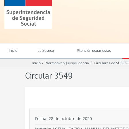
Ir
Superintendencia
al
de
contenido
Seguridad
principal
Social
(SUSESO)
-
Gobierno
de
Inicio
La Suseso
Atención usuarios/as
Chile
Inicio
Normativa y Jurisprudencia
Circulares de SUSES
Circular 3549
.
Fecha: 28 de octubre de 2020
Materia: ACTUALIZACIÓN MANUAL DEL MÉTODO 