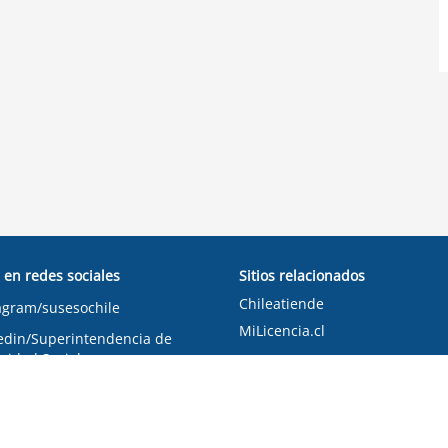
 en redes sociales
Sitios relacionados
Chileatiende
agram/susesochile
MiLicencia.cl
edin/Superintendencia de
ridad Social