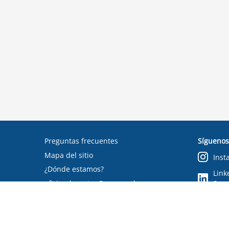
Preguntas frecuentes
Síguenos
Mapa del sitio
Inst
¿Dónde estamos?
Link
oficinadepartes@suseso.cl
Segu
Verifica tu documento
Condiciones de uso
RSS