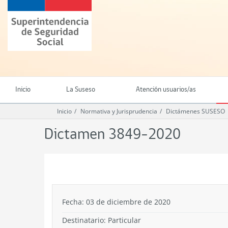
Ir
Superintendencia
al
de
contenido
Seguridad
principal
Social
(SUSESO)
-
Gobierno
de
Inicio
La Suseso
Atención usuarios/as
Chile
Inicio
Normativa y Jurisprudencia
Dictámenes SUSESO
Dictamen 3849-2020
.
Fecha: 03 de diciembre de 2020
Destinatario: Particular