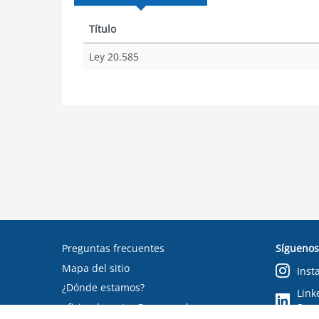
Título
Ley 20.585
Preguntas frecuentes
Síguenos
Mapa del sitio
Inst
¿Dónde estamos?
Link
oficinadepartes@suseso.cl
Segu