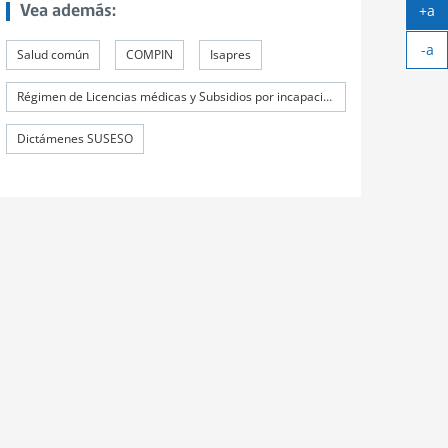
+a
Vea además:
Ag
-a
tex
Salud común
COMPIN
Isapres
Ach
tex
Régimen de Licencias médicas y Subsidios por incapacidad laboral (SIL)
Dictámenes SUSESO