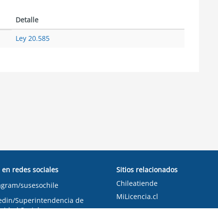
Detalle
Ley 20.585
 en redes sociales
Sitios relacionados
Chileatiende
agram/susesochile
MiLicencia.cl
edin/Superintendencia de
ridad Social