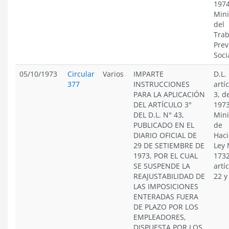
1974
Mini
del
Trab
Prev
Soci
05/10/1973
Circular
Varios
IMPARTE
D.L.
377
INSTRUCCIONES
artí
PARA LA APLICACIÓN
3, d
DEL ARTÍCULO 3°
1973
DEL D.L. N° 43,
Mini
PUBLICADO EN EL
de
DIARIO OFICIAL DE
Haci
29 DE SETIEMBRE DE
Ley 
1973, POR EL CUAL
1732
SE SUSPENDE LA
artí
REAJUSTABILIDAD DE
22 y
LAS IMPOSICIONES
ENTERADAS FUERA
DE PLAZO POR LOS
EMPLEADORES,
DISPUESTA POR LOS