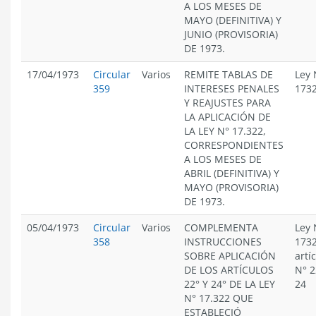
A LOS MESES DE
MAYO (DEFINITIVA) Y
JUNIO (PROVISORIA)
DE 1973.
17/04/1973
Circular
Varios
REMITE TABLAS DE
Ley 
359
INTERESES PENALES
173
Y REAJUSTES PARA
LA APLICACIÓN DE
LA LEY N° 17.322,
CORRESPONDIENTES
A LOS MESES DE
ABRIL (DEFINITIVA) Y
MAYO (PROVISORIA)
DE 1973.
05/04/1973
Circular
Varios
COMPLEMENTA
Ley 
358
INSTRUCCIONES
1732
SOBRE APLICACIÓN
artí
DE LOS ARTÍCULOS
N° 2
22° Y 24° DE LA LEY
24
N° 17.322 QUE
ESTABLECIÓ