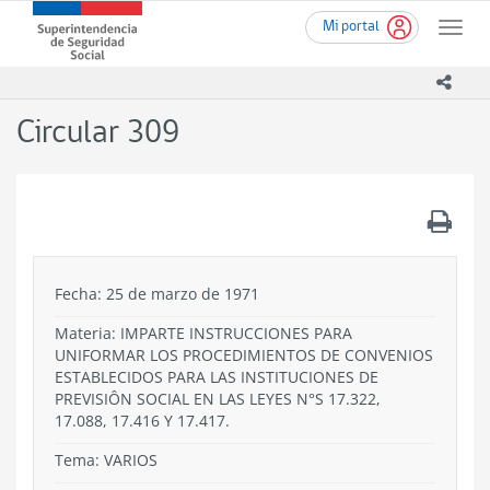
Ir
Superintendencia
Mi portal
al
Toggle
de
contenido
naviga
Seguridad
principal
icono
Social
(SUSESO)
Circular 309
-
Gobierno
de
Chile
.
Fecha: 25 de marzo de 1971
Materia: IMPARTE INSTRUCCIONES PARA
UNIFORMAR LOS PROCEDIMIENTOS DE CONVENIOS
ESTABLECIDOS PARA LAS INSTITUCIONES DE
PREVISIÔN SOCIAL EN LAS LEYES N°S 17.322,
17.088, 17.416 Y 17.417.
Tema:
VARIOS