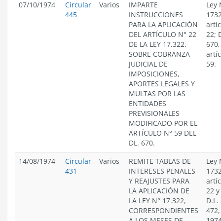
07/10/1974
Circular
Varios
IMPARTE
Ley 
445
INSTRUCCIONES
1732
PARA LA APLICACIÓN
artí
DEL ARTÍCULO N° 22
22; 
DE LA LEY 17.322.
670,
SOBRE COBRANZA
artí
JUDICIAL DE
59.
IMPOSICIONES,
APORTES LEGALES Y
MULTAS POR LAS
ENTIDADES
PREVISIONALES
MODIFICADO POR EL
ARTÍCULO N° 59 DEL
DL. 670.
14/08/1974
Circular
Varios
REMITE TABLAS DE
Ley 
431
INTERESES PENALES
1732
Y REAJUSTES PARA
artí
LA APLICACIÓN DE
22 y
LA LEY N° 17.322,
D.L.
CORRESPONDIENTES
472,
A LOS MESES DE
1974