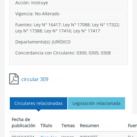
Acción:
Instruye
Vigencia:
No Alterado
Fuentes: Ley N° 16417; Ley N° 17088; Ley N° 17322;
Ley N° 17388; Ley N° 17416; Ley N° 17417
Departamento(s):
JURÍDICO
Concordancia con Circulares: 0300; 0305; 0308
circular 309
Circulares relacionadas
Legislación relacionada
Fecha de
publicación
Título
Temas
Resumen
Fue