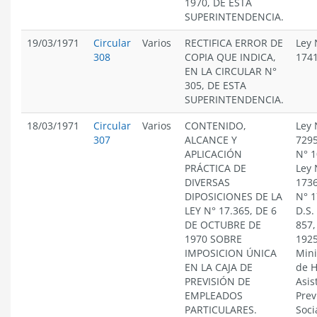
1970, DE ESTA
SUPERINTENDENCIA.
19/03/1971
Circular
Varios
RECTIFICA ERROR DE
Ley 
308
COPIA QUE INDICA,
174
EN LA CIRCULAR N°
305, DE ESTA
SUPERINTENDENCIA.
18/03/1971
Circular
Varios
CONTENIDO,
Ley 
307
ALCANCE Y
7295
APLICACIÓN
N° 1
PRÁCTICA DE
Ley 
DIVERSAS
1736
DIPOSICIONES DE LA
N° 1
LEY N° 17.365, DE 6
D.S.
DE OCTUBRE DE
857,
1970 SOBRE
1925
IMPOSICION ÚNICA
Mini
EN LA CAJA DE
de H
PREVISIÓN DE
Asis
EMPLEADOS
Prev
PARTICULARES.
Soci