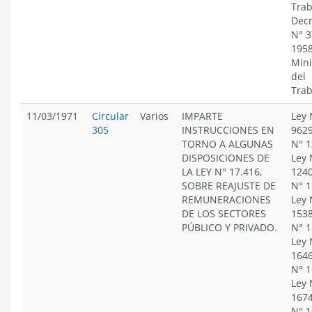
Trab
Decr
N° 3
1958
Mini
del
Trab
11/03/1971
Circular
Varios
IMPARTE
Ley 
305
INSTRUCCIONES EN
9629
TORNO A ALGUNAS
N° 1
DISPOSICIONES DE
Ley 
LA LEY N° 17.416,
1240
SOBRE REAJUSTE DE
N° 1
REMUNERACIONES
Ley 
DE LOS SECTORES
1538
PÚBLICO Y PRIVADO.
N° 1
Ley 
1646
N° 1
Ley 
1674
N° 1