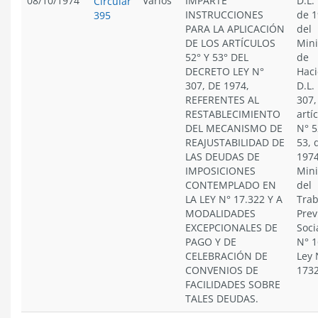
08/10/1974
Varios
IMPARTE
D.L.
Circular
INSTRUCCIONES
de 1
395
PARA LA APLICACIÓN
del
DE LOS ARTÍCULOS
Mini
52° Y 53° DEL
de
DECRETO LEY N°
Haci
307, DE 1974,
D.L.
REFERENTES AL
307,
RESTABLECIMIENTO
artí
DEL MECANISMO DE
N° 5
REAJUSTABILIDAD DE
53, 
LAS DEUDAS DE
1974
IMPOSICIONES
Mini
CONTEMPLADO EN
del
LA LEY N° 17.322 Y A
Trab
MODALIDADES
Prev
EXCEPCIONALES DE
Soci
PAGO Y DE
N° 1
CELEBRACIÓN DE
Ley 
CONVENIOS DE
173
FACILIDADES SOBRE
TALES DEUDAS.