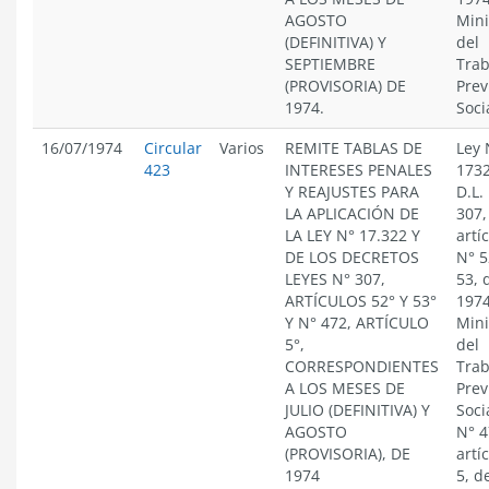
AGOSTO
Mini
(DEFINITIVA) Y
del
SEPTIEMBRE
Trab
(PROVISORIA) DE
Prev
1974.
Soci
16/07/1974
Circular
Varios
REMITE TABLAS DE
Ley 
423
INTERESES PENALES
1732
Y REAJUSTES PARA
D.L.
LA APLICACIÓN DE
307,
LA LEY N° 17.322 Y
artí
DE LOS DECRETOS
N° 5
LEYES N° 307,
53, 
ARTÍCULOS 52° Y 53°
1974
Y N° 472, ARTÍCULO
Mini
5°,
del
CORRESPONDIENTES
Trab
A LOS MESES DE
Prev
JULIO (DEFINITIVA) Y
Socia
AGOSTO
N° 4
(PROVISORIA), DE
artí
1974
5, d