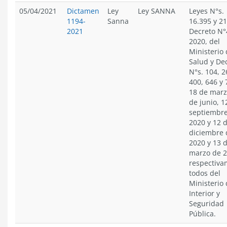
05/04/2021
Dictamen
Ley
Ley SANNA
Leyes N°s.
1194-
Sanna
16.395 y 21
2021
Decreto N°
2020, del
Ministerio
Salud y De
N°s. 104, 2
400, 646 y 
18 de marz
de junio, 1
septiembr
2020 y 12 
diciembre 
2020 y 13 
marzo de 2
respectiva
todos del
Ministerio 
Interior y
Seguridad
Pública.