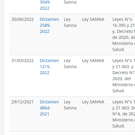
3949-
Sanna
2022
30/06/2022
Dictamen
Ley
Ley SANNA
Leyes N°s.
2589-
Sanna
16.395 y 2
2022
y, Decreto 
de 2020, d
Ministerio
Salud.
31/03/2022
Dictamen
Ley
Ley SANNA
Leyes N°s 
1215-
Sanna
y 21.063, y
2022
Decreto N°
2020, del
Ministerio
Salud.
29/12/2021
Dictamen
Ley
Ley SANNA
Leyes N°s 
4864-
Sanna
y 21.063. D
2021
N°4, de 202
Ministerio
Salud.