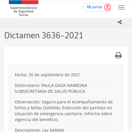
Ir
Superintendencia
Mi portal
al
Toggle
de
contenido
naviga
Seguridad
principal
icono
Social
(SUSESO)
Dictamen 3636-2021
-
Gobierno
de
.
Chile
Fecha: 30 de septiembre de 2021
Destinatario: PAULA DAZA NARBONA
SUBSECRETARIA DE SALUD PÚBLICA
Observación: Seguro para el Acompañamiento de
Niños y Niñas (SANNA). Extensión del permiso en
situación de emergencia sanitaria. Informa sobre
vigencia del beneficio.
Descriptores: Ley SANNA