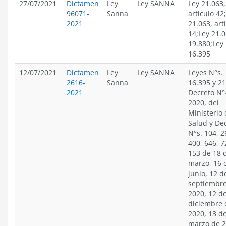
27/07/2021
Dictamen
Ley
Ley SANNA
Ley 21.063,
96071-
Sanna
artículo 42
2021
21.063, art
14;Ley 21.
19.880;Ley
16.395
12/07/2021
Dictamen
Ley
Ley SANNA
Leyes N°s.
2616-
Sanna
16.395 y 21
2021
Decreto N°
2020, del
Ministerio
Salud y De
N°s. 104, 2
400, 646, 7
153 de 18 
marzo, 16 
junio, 12 d
septiembr
2020, 12 d
diciembre 
2020, 13 d
marzo de 2