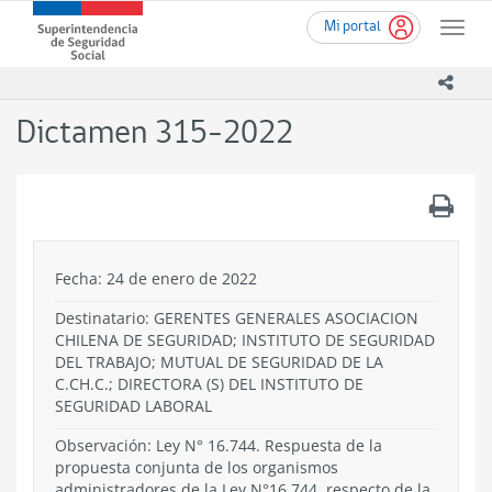
Ir
Superintendencia
Mi portal
al
Toggle
de
contenido
naviga
Seguridad
principal
icono
Social
(SUSESO)
Dictamen 315-2022
-
Gobierno
de
.
Chile
Fecha: 24 de enero de 2022
Destinatario: GERENTES GENERALES ASOCIACION
CHILENA DE SEGURIDAD; INSTITUTO DE SEGURIDAD
DEL TRABAJO; MUTUAL DE SEGURIDAD DE LA
C.CH.C.; DIRECTORA (S) DEL INSTITUTO DE
SEGURIDAD LABORAL
Observación: Ley N° 16.744. Respuesta de la
propuesta conjunta de los organismos
administradores de la Ley N°16.744, respecto de la