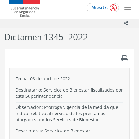
Ir
Superintendencia
Mi portal
al
Toggle
de
contenido
naviga
Seguridad
principal
icono
Social
(SUSESO)
Dictamen 1345-2022
-
Gobierno
de
.
Chile
Fecha: 08 de abril de 2022
Destinatario: Servicios de Bienestar fiscalizados por
esta Superintendencia
Observación: Prorroga vigencia de la medida que
indica, relativa al servicio de los préstamos
otorgados por los Servicios de Bienestar
Descriptores: Servicios de Bienestar