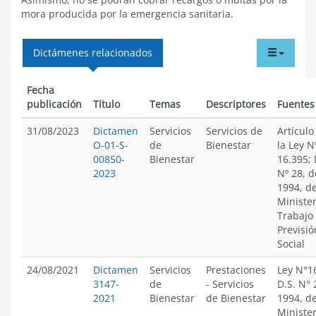
mora producida por la emergencia sanitaria.
tabdr
Dictámenes relacionados
menu
Fecha
publicación
Título
Temas
Descriptores
Fuentes
31/08/2023
Dictamen
Servicios
Servicios de
Artículo
O-01-S-
de
Bienestar
la Ley N
00850-
Bienestar
16.395; 
2023
Nº 28, d
1994, de
Minister
Trabajo
Previsió
Social
24/08/2021
Dictamen
Servicios
Prestaciones
Ley N°1
3147-
de
-
Servicios
D.S. N° 
2021
Bienestar
de Bienestar
1994, de
Minister