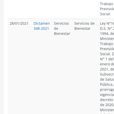
Trabajo
Previsió
Social.
28/01/2021
Dictamen
Servicios
Servicios de
Ley N°1
348-2021
de
Bienestar
D.S. N° 
Bienestar
1994, de
Minister
Trabajo
Previsió
Social. D
N° 1 del
enero d
2021, de
Subsecr
de Salu
Pública
prorrogó
vigencia
decreto 
de 2020,
Minister