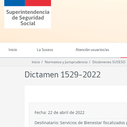
Ir
Superintendencia
al
de
contenido
Seguridad
principal
Social
(SUSESO)
-
Gobierno
de
Inicio
La Suseso
Atención usuarios/as
Chile
Inicio
Normativa y Jurisprudencia
Dictámenes SUSESO
Dictamen 1529-2022
.
Fecha: 22 de abril de 2022
Destinatario: Servicios de Bienestar fiscalizado