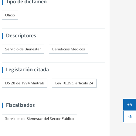
Tipo de dictamen
Oficio
Descriptores
Servicio de Bienestar
Beneficios Médicos
Legislación citada
DS 28 de 1994 Mintrab
Ley 16.395, artículo 24
+a
Fiscalizados
Ag
-a
tex
Servicios de Bienestar del Sector Público
Ach
tex