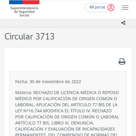
Ir
Superintendencia
Mi portal
al
Toggle
de
contenido
naviga
Seguridad
principal
icono
Social
(SUSESO)
Circular 3713
-
Gobierno
de
Chile
.
Fecha: 30 de noviembre de 2022
Materia: RECHAZO DE LICENCIA MÉDICA O REPOSO
MÉDICO POR CALIFICACIÓN DE ORIGEN COMÚN O
LABORAL, APLICACIÓN DEL ARTÍCULO 77 BIS DE LA
LEY N°16.744 MODIFICA EL TÍTULO IV. RECHAZO
POR CALIFICACIÓN DE ORIGEN COMÚN O LABORAL
ARTÍCULO 77 BIS, LIBRO III. DENUNCIA,
CALIFICACIÓN Y EVALUACIÓN DE INCAPACIDADES
PERMANENTES, DEL COMPENDIO DE NORMAS DEL