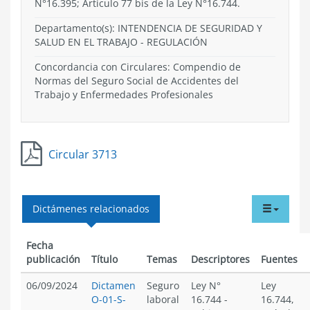
N°16.395; Artículo 77 bis de la Ley N°16.744.
Departamento(s):
INTENDENCIA DE SEGURIDAD Y
SALUD EN EL TRABAJO
-
REGULACIÓN
Concordancia con Circulares: Compendio de
Normas del Seguro Social de Accidentes del
Trabajo y Enfermedades Profesionales
Circular 3713
tabdr
Dictámenes relacionados
menu
Fecha
publicación
Título
Temas
Descriptores
Fuentes
06/09/2024
Dictamen
Seguro
Ley N°
Ley
O-01-S-
laboral
16.744
-
16.744,