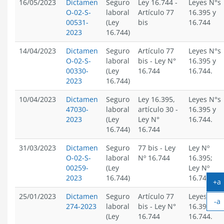
16/05/2023
Dictamen
Seguro
Ley 16.744
-
Leyes N°s
O-02-S-
laboral
Artículo 77
16.395 y
00531-
(Ley
bis
16.744
2023
16.744)
14/04/2023
Dictamen
Seguro
Artículo 77
Leyes N°s
O-02-S-
laboral
bis
-
Ley N°
16.395 y
00330-
(Ley
16.744
16.744.
2023
16.744)
10/04/2023
Dictamen
Seguro
Ley 16.395,
Leyes N°s
47030-
laboral
artículo 30
-
16.395 y
2023
(Ley
Ley N°
16.744.
16.744)
16.744
31/03/2023
Dictamen
Seguro
77 bis
-
Ley
Ley Nº
O-02-S-
laboral
Nº 16.744
16.395;
00259-
(Ley
Ley Nº
2023
16.744)
16.744
+a
A
25/01/2023
Dictamen
Seguro
Artículo 77
Leyes N°s
-a
te
274-2023
laboral
bis
-
Ley N°
16.395 y
Ac
(Ley
16.744
16.744.
te