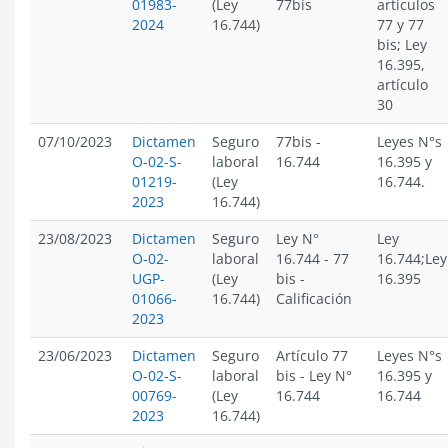
01983-
(Ley
77bis
artículos
2024
16.744)
77 y 77
bis; Ley
16.395,
artículo
30
07/10/2023
Dictamen
Seguro
77bis
-
Leyes N°s
O-02-S-
laboral
16.744
16.395 y
01219-
(Ley
16.744.
2023
16.744)
23/08/2023
Dictamen
Seguro
Ley N°
Ley
O-02-
laboral
16.744
-
77
16.744;Ley
UGP-
(Ley
bis
-
16.395
01066-
16.744)
Calificación
2023
23/06/2023
Dictamen
Seguro
Artículo 77
Leyes N°s
O-02-S-
laboral
bis
-
Ley N°
16.395 y
00769-
(Ley
16.744
16.744
2023
16.744)