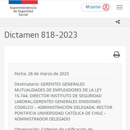
Ir
Superintendencia
Mi portal
al
Toggle
de
contenido
naviga
Seguridad
principal
icono
Social
(SUSESO)
Dictamen 818-2023
-
Gobierno
de
.
Chile
Fecha: 28 de marzo de 2023
Destinatario: GERENTES GENERALES
MUTUALIDADES DE EMPLEADORES DE LA LEY
16.744; DIRECTOR INSTITUTO DE SEGURIDAD
LABORAL;GERENTES GENERALES DIVISIONES
CODELCO – ADMINISTRACIÓN DELEGADA; RECTOR
PONTIFICIA UNIVERSIDAD CATÓLICA DE CHILE –
ADMINISTRADOR DELEGADO
Observación: Criterios de calificación de