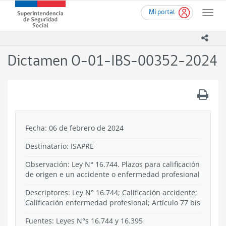
Ir
Superintendencia
Mi portal
al
Toggle
de
contenido
naviga
Seguridad
principal
icono
Social
(SUSESO)
Dictamen O-01-IBS-00352-2024
-
Gobierno
de
.
Chile
Fecha: 06 de febrero de 2024
Destinatario: ISAPRE
Observación: Ley N° 16.744. Plazos para calificación
de origen e un accidente o enfermedad profesional
Descriptores: Ley N° 16.744; Calificación accidente;
Calificación enfermedad profesional; Artículo 77 bis
Fuentes: Leyes N°s 16.744 y 16.395