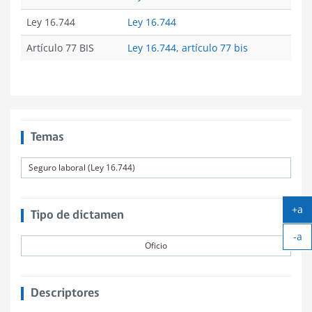
Ley 16.744
Ley 16.744
Artículo 77 BIS
Ley 16.744, artículo 77 bis
Temas
Seguro laboral (Ley 16.744)
+a
Tipo de dictamen
Ag
-a
tex
Oficio
Ach
tex
Descriptores