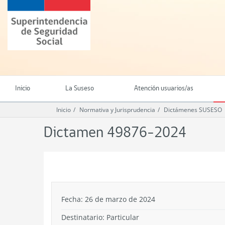
Ir
Superintendencia
al
de
contenido
Seguridad
principal
Social
(SUSESO)
-
Gobierno
de
Inicio
La Suseso
Atención usuarios/as
Chile
Inicio
Normativa y Jurisprudencia
Dictámenes SUSESO
Dictamen 49876-2024
.
Fecha: 26 de marzo de 2024
Destinatario: Particular