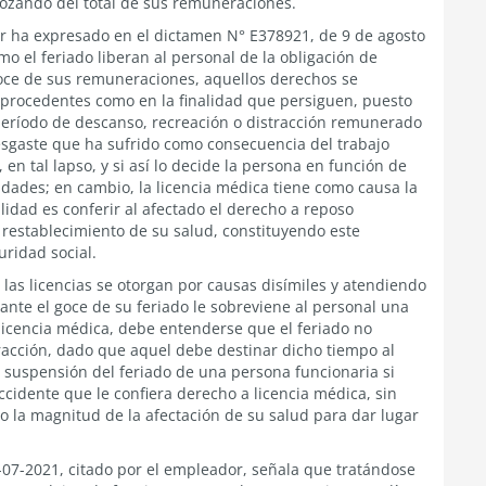
 gozando del total de sus remuneraciones.
or ha expresado en el dictamen N° E378921, de 9 de agosto
mo el feriado liberan al personal de la obligación de
goce de sus remuneraciones, aquellos derechos se
 procedentes como en la finalidad que persiguen, puesto
 período de descanso, recreación o distracción remunerado
esgaste que ha sufrido como consecuencia del trabajo
n tal lapso, y si así lo decide la persona en función de
idades; en cambio, la licencia médica tiene como causa la
lidad es conferir al afectado el derecho a reposo
restablecimiento de su salud, constituyendo este
uridad social.
 las licencias se otorgan por causas disímiles y atendiendo
rante el goce de su feriado le sobreviene al personal una
licencia médica, debe entenderse que el feriado no
tracción, dado que aquel debe destinar dicho tiempo al
a suspensión del feriado de una persona funcionaria si
idente que le confiera derecho a licencia médica, sin
 o la magnitud de la afectación de su salud para dar lugar
-07-2021, citado por el empleador, señala que tratándose