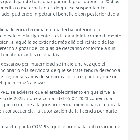
s que dejan de funcionar por un lapso superior a 20 días
a médica o maternal antes de que se suspendan las
riado, pudiendo impetrar el beneficio con posterioridad a
icha licencia termina en una fecha anterior a la
e desde el día siguiente a esta data ininterrumpidamente
en, si aquélla se extiende más allá del reinicio de las
l derecho a gozar de los días de descanso conforme a sus
 la materia, antes reseñadas.
o descanso por maternidad se inicie una vez que el
ncionario o la servidora de que se trate tendrá derecho a
ue, según sus años de servicios, le corresponda y que no
 que alcanzó a gozar.
PRE, se advierte que el establecimiento en que sirve la
ero de 2023, y que a contar del 05-02-2023 comenzó a
lo que conforme a la jurisprudencia mencionada implica la
n consecuencia, la autorización de la licencia por parte
 resuelto por la COMPIN, que le ordena la autorización de