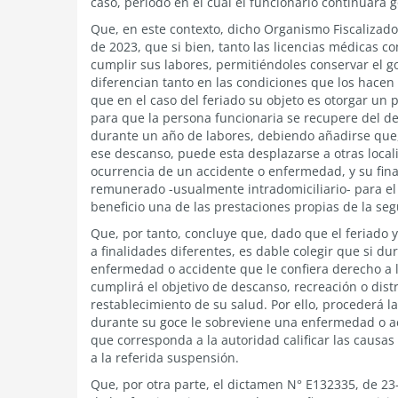
caso, período en el cual el funcionario continuará
Que, en este contexto, dicho Organismo Fiscalizad
de 2023, que si bien, tanto las licencias médicas co
cumplir sus labores, permitiéndoles conservar el 
diferencian tanto en las condiciones que los hacen
que en el caso del feriado su objeto es otorgar un
para que la persona funcionaria se recupere del d
durante un año de labores, debiendo añadirse que, e
ese descanso, puede esta desplazarse a otras local
ocurrencia de un accidente o enfermedad, y su fina
remunerado -usualmente intradomiciliario- para el 
beneficio una de las prestaciones propias de la seg
Que, por tanto, concluye que, dado que el feriado y
a finalidades diferentes, es dable colegir que si du
enfermedad o accidente que le confiera derecho a 
cumplirá el objetivo de descanso, recreación o dis
restablecimiento de su salud. Por ello, procederá l
durante su goce le sobreviene una enfermedad o acc
que corresponda a la autoridad calificar las causas
a la referida suspensión.
Que, por otra parte, el dictamen N° E132335, de 23