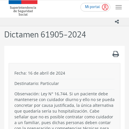
Ir
Superintendencia
Mi portal
al
Toggle
de
contenido
naviga
Seguridad
principal
icono
Social
(SUSESO)
Dictamen 61905-2024
-
Gobierno
de
.
Chile
Fecha: 16 de abril de 2024
Destinatario: Particular
Observación: Ley N° 16.744. Si un paciente debe
mantenerse con cuidador diurno y ello no se pueda
concretar por causa justificada, la única alternativa
que quedaría sería su hospitalización. Cabe
señalar que no es posible contratar como cuidador
a un familiar, pues dichas personas deben contar
con la preparación y competencias técnicas para