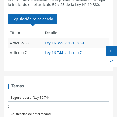
lo indicado en el artículo 59 y 25 de la Ley N° 19.880.
Legislación relacionada
Título
Detalle
Ley 16.395, artículo 30
Artículo 30
+a
Artículo 7
Ley 16.744, artículo 7
Ag
-a
tex
Ach
tex
Temas
Seguro laboral (Ley 16.744)
:
Calificación de enfermedad