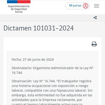
Ir
Superintendencia
Mi portal
al
Toggle
de
contenido
naviga
Seguridad
principal
icono
Social
(SUSESO)
Dictamen 101031-2024
-
Gobierno
de
.
Chile
Fecha: 27 de junio de 2024
Destinatario: Organismo Administrador de la Ley Nº
16.744
Observación: Ley N° 16.744. "El trabajador registra
una historia ocupacional con exposición a riesgo
laboral, compatible con una hipoacusia laboral. Sin
embargo, esta enfermedad no fue adquirida en las
actividades para la Empresa reclamante, por
cuanto el tiempo laboralmente activo para la