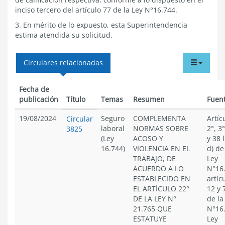
inciso tercero del artículo 77 de la Ley N°16.744.
3. En mérito de lo expuesto, esta Superintendencia
estima atendida su solicitud.
tabdr
Circulares relacionadas
menu
Fecha de
publicación
Título
Temas
Resumen
Fuen
19/08/2024
Seguro
COMPLEMENTA
Artíc
Circular
laboral
NORMAS SOBRE
2°, 3°
3825
(Ley
ACOSO Y
y 38 
16.744)
VIOLENCIA EN EL
d) de
TRABAJO, DE
Ley
ACUERDO A LO
N°16
ESTABLECIDO EN
artíc
EL ARTÍCULO 22°
12 y 
DE LA LEY N°
de la
21.765 QUE
N°16
ESTATUYE
Ley