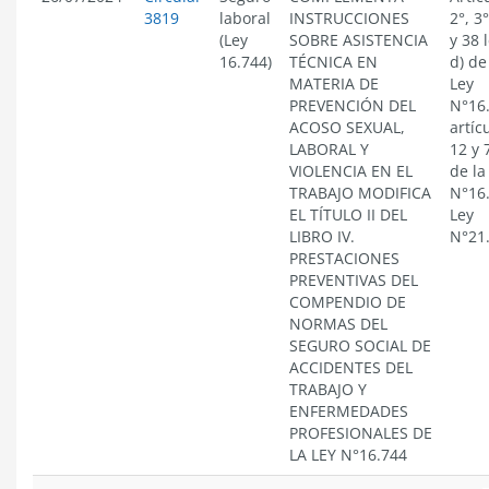
3819
laboral
INSTRUCCIONES
2°, 3°
(Ley
SOBRE ASISTENCIA
y 38 
16.744)
TÉCNICA EN
d) de
MATERIA DE
Ley
PREVENCIÓN DEL
N°16
ACOSO SEXUAL,
artíc
LABORAL Y
12 y 
VIOLENCIA EN EL
de la
TRABAJO MODIFICA
N°16
EL TÍTULO II DEL
Ley
LIBRO IV.
N°21
PRESTACIONES
PREVENTIVAS DEL
COMPENDIO DE
NORMAS DEL
SEGURO SOCIAL DE
ACCIDENTES DEL
TRABAJO Y
ENFERMEDADES
PROFESIONALES DE
LA LEY N°16.744