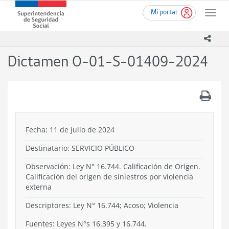
Ir
Superintendencia
Mi portal
al
Toggle
de
contenido
naviga
Seguridad
principal
icono
Social
(SUSESO)
Dictamen O-01-S-01409-2024
-
Gobierno
de
.
Chile
Fecha: 11 de julio de 2024
Destinatario: SERVICIO PÚBLICO
Observación: Ley N° 16.744. Calificación de Orígen.
Calificación del origen de siniestros por violencia
externa
Descriptores: Ley N° 16.744; Acoso; Violencia
Fuentes: Leyes N°s 16.395 y 16.744.