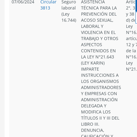
07/06/2024
Circular
Seguro
ASISTENCIA
Artíc
3813
laboral
TÉCNICA PARA LA
2°, 3°
(Ley
PREVENCIÓN DEL
y 38 
16.744)
ACOSO SEXUAL,
d) de
LABORAL Y
Ley
VIOLENCIA EN EL
N°16
TRABAJO Y OTROS
artíc
ASPECTOS
12 y 
CONTENIDOS EN
de la
LA LEY N°21.643
N°16
(LEY KARIN)
Ley
IMPARTE
N°21
INSTRUCCIONES A
LOS ORGANISMOS
ADMINISTRADORES
Y EMPRESAS CON
ADMINISTRACIÓN
DELEGADA Y
MODIFICA LOS
TÍTULOS II Y III DEL
LIBRO III.
DENUNCIA,
CALIFICACIÓN Y