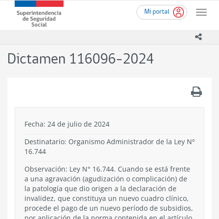
Ir
Superintendencia
Mi portal
al
Toggle
de
contenido
naviga
Seguridad
principal
icono
Social
(SUSESO)
Dictamen 116096-2024
-
Gobierno
de
.
Chile
Fecha: 24 de julio de 2024
Destinatario: Organismo Administrador de la Ley Nº
16.744
Observación: Ley N° 16.744. Cuando se está frente
a una agravación (agudización o complicación) de
la patología que dio origen a la declaración de
invalidez, que constituya un nuevo cuadro clínico,
procede el pago de un nuevo período de subsidios,
por aplicación de la norma contenida en el artículo