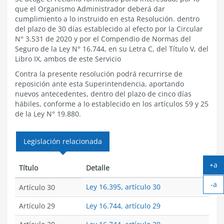
que el Organismo Administrador deberá dar
cumplimiento a lo instruido en esta Resolución. dentro
del plazo de 30 días establecido al efecto por la Circular
N° 3.531 de 2020 y por el Compendio de Normas del
Seguro de la Ley N° 16.744, en su Letra C, del Título V, del
Libro IX, ambos de este Servicio
Contra la presente resolución podrá recurrirse de
reposición ante esta Superintendencia, aportando
nuevos antecedentes, dentro del plazo de cinco días
hábiles, conforme a lo establecido en los artículos 59 y 25
de la Ley N° 19.880.
Legislación relacionada
+a
Título
Detalle
Ag
-a
tex
Ley 16.395, artículo 30
Artículo 30
Ach
tex
Artículo 29
Ley 16.744, artículo 29