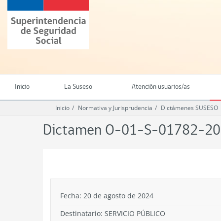
Ir
Superintendencia
al
de
contenido
Seguridad
principal
Social
(SUSESO)
-
Gobierno
de
Inicio
La Suseso
Atención usuarios/as
Chile
Inicio
Normativa y Jurisprudencia
Dictámenes SUSESO
Dictamen O-01-S-01782-2
.
Fecha: 20 de agosto de 2024
Destinatario: SERVICIO PÚBLICO