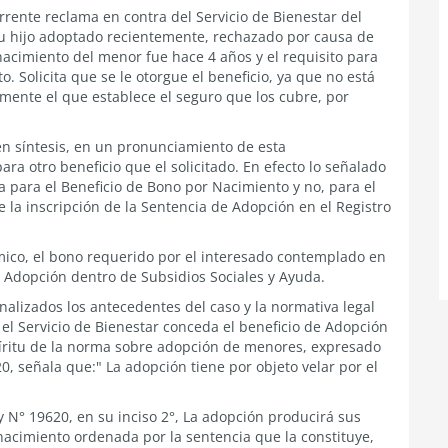
rente reclama en contra del Servicio de Bienestar del
su hijo adoptado recientemente, rechazado por causa de
nacimiento del menor fue hace 4 años y el requisito para
o. Solicita que se le otorgue el beneficio, ya que no está
amente el que establece el seguro que los cubre, por
en síntesis, en un pronunciamiento de esta
a otro beneficio que el solicitado. En efecto lo señalado
a para el Beneficio de Bono por Nacimiento y no, para el
 la inscripción de la Sentencia de Adopción en el Registro
ico, el bono requerido por el interesado contemplado en
or Adopción dentro de Subsidios Sociales y Ayuda.
alizados los antecedentes del caso y la normativa legal
el Servicio de Bienestar conceda el beneficio de Adopción
píritu de la norma sobre adopción de menores, expresado
20, señala que:" La adopción tiene por objeto velar por el
ey N° 19620, en su inciso 2°, La adopción producirá sus
 nacimiento ordenada por la sentencia que la constituye,