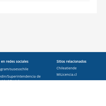
 en redes sociales
Sitios relacionados
Chileatiende
agram/susesochile
MiLicencia.cl
edin/Superintendencia de
ridad Social