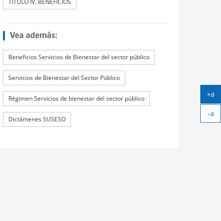
TÍTULO IV. BENEFICIOS
Vea además:
Beneficios Servicios de Bienestar del sector público
Servicios de Bienestar del Sector Público
+a
Régimen Servicios de bienestar del sector público
Ag
-a
tex
Dictámenes SUSESO
Ach
tex