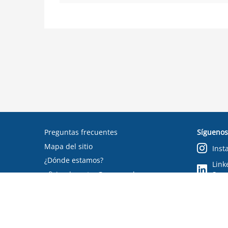
Preguntas frecuentes
Síguenos
Mapa del sitio
Inst
¿Dónde estamos?
Link
oficinadepartes@suseso.cl
Segu
Verifica tu documento
Condiciones de uso
RSS