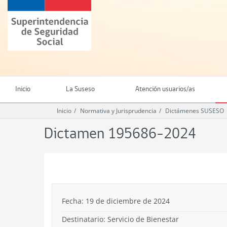
Ir
Superintendencia
al
de
contenido
Seguridad
principal
Social
(SUSESO)
-
Gobierno
de
Inicio
La Suseso
Atención usuarios/as
Chile
Inicio
Normativa y Jurisprudencia
Dictámenes SUSESO
Dictamen 195686-2024
.
Fecha: 19 de diciembre de 2024
Destinatario: Servicio de Bienestar