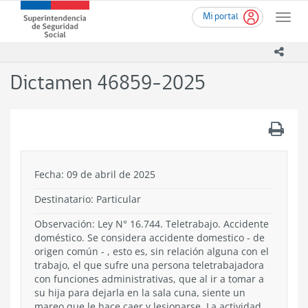
Ir
Superintendencia
Mi portal
al
Toggle
de
contenido
naviga
Seguridad
principal
icono
Social
(SUSESO)
Dictamen 46859-2025
-
Gobierno
de
.
Chile
Fecha: 09 de abril de 2025
Destinatario: Particular
Observación: Ley N° 16.744. Teletrabajo. Accidente
doméstico. Se considera accidente domestico - de
origen común - , esto es, sin relación alguna con el
trabajo, el que sufre una persona teletrabajadora
con funciones administrativas, que al ir a tomar a
su hija para dejarla en la sala cuna, siente un
mareo que le hace caer y lesionarse. La actividad