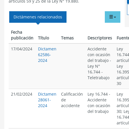
artículos 59 y 25 de la Ley N° 19.880.
tabdr
Dictámenes relacionados
menu
Fecha
publicación
Título
Temas
Descriptores
Fuent
17/04/2024
Dictamen
Accidente
Ley
62586-
con ocasión
16.744
2024
del trabajo
-
artícul
Ley N°
Ley
16.744
-
16.395
Teletrabajo
artícu
30
21/02/2024
Dictamen
Calificación
Ley 16.744
-
Ley
28061-
de
Accidente
16.395
2024
accidente
con ocasión
artícu
del trabajo
30; Le
16.744
artícu