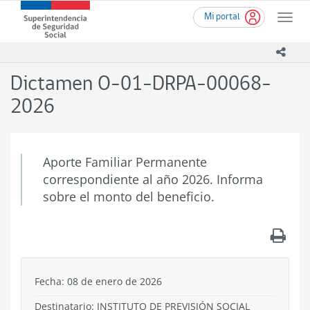
Ir
Superintendencia
Mi portal
al
Toggle
de
contenido
naviga
Seguridad
principal
icono
Social
(SUSESO)
Dictamen O-01-DRPA-00068-
-
Gobierno
2026
de
Chile
Aporte Familiar Permanente
correspondiente al año 2026. Informa
sobre el monto del beneficio.
.
Fecha: 08 de enero de 2026
Destinatario: INSTITUTO DE PREVISIÓN SOCIAL