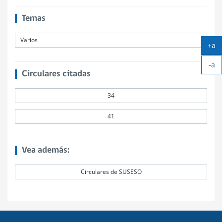
Temas
Varios
+a
Ag
-a
tex
Ach
Circulares citadas
tex
34
41
Vea además:
Circulares de SUSESO