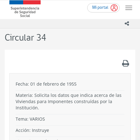
Ir
Superintendencia
Mi portal
al
Toggle
de
contenido
naviga
Seguridad
principal
icono
Social
(SUSESO)
Circular 34
-
Gobierno
de
Chile
.
Fecha: 01 de febrero de 1955
Materia: Solicita los datos que indica acerca de las
Viviendas para Imponentes construídas por la
Institución.
Tema:
VARIOS
Acción:
Instruye