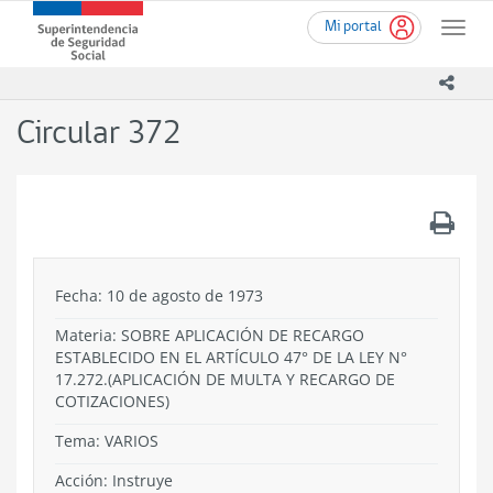
Ir
Superintendencia
Mi portal
al
Toggle
de
contenido
naviga
Seguridad
principal
icono
Social
(SUSESO)
Circular 372
-
Gobierno
de
Chile
.
Fecha: 10 de agosto de 1973
Materia: SOBRE APLICACIÓN DE RECARGO
ESTABLECIDO EN EL ARTÍCULO 47° DE LA LEY N°
17.272.(APLICACIÓN DE MULTA Y RECARGO DE
COTIZACIONES)
Tema:
VARIOS
Acción:
Instruye