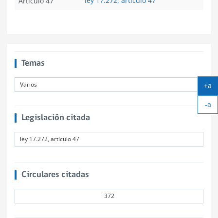
ley 17.272, artículo 47
Artículo 47
Temas
Varios
+a
Ag
-a
tex
Ach
Legislación citada
tex
ley 17.272, artículo 47
Circulares citadas
372