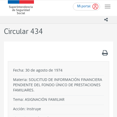
Ir
Superintendencia
Mi portal
al
Toggle
de
contenido
naviga
Seguridad
principal
icono
Social
(SUSESO)
Circular 434
-
Gobierno
de
Chile
.
Fecha: 30 de agosto de 1974
Materia: SOLICITUD DE INFORMACIÓN FINANCIERA
PENDIENTE DEL FONDO ÚNICO DE PRESTACIONES
FAMILIARES.
Tema:
ASIGNACIÓN FAMILIAR
Acción:
Instruye