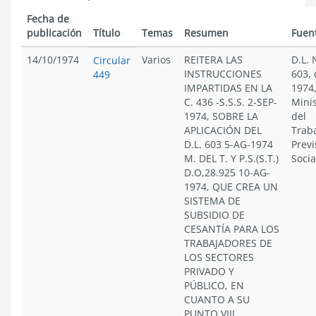
Fecha de
publicación
Título
Temas
Resumen
Fuen
14/10/1974
Varios
REITERA LAS
D.L. 
Circular
INSTRUCCIONES
603, 
449
IMPARTIDAS EN LA
1974,
C. 436 -S.S.S. 2-SEP-
Minis
1974, SOBRE LA
del
APLICACIÓN DEL
Traba
D.L. 603 5-AG-1974
Previ
M. DEL T. Y P.S.(S.T.)
Socia
D.O,28.925 10-AG-
1974, QUE CREA UN
SISTEMA DE
SUBSIDIO DE
CESANTÍA PARA LOS
TRABAJADORES DE
LOS SECTORES
PRIVADO Y
PÚBLICO, EN
CUANTO A SU
PUNTO VIII,