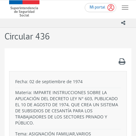
Ir
Superintendencia
Mi portal
al
Toggle
de
contenido
naviga
Seguridad
principal
icono
Social
(SUSESO)
Circular 436
-
Gobierno
de
Chile
.
Fecha: 02 de septiembre de 1974
Materia: IMPARTE INSTRUCCIONES SOBRE LA
APLICACIÓN DEL DECRETO LEY N° 603, PUBLICADO
EL 10 DE AGOSTO DE 1974, QUE CREA UN SISTEMA
DE SUBSIDIOS DE CESANTÍA PARA LOS
TRABAJADORES DE LOS SECTORES PRIVADO Y
PÚBLICO.
Tema:
ASIGNACIÓN FAMILIAR,VARIOS