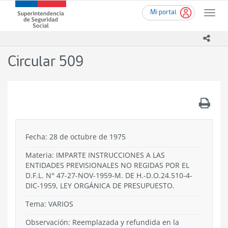
Ir
Superintendencia
Mi portal
al
Toggle
de
contenido
naviga
Seguridad
principal
icono
Social
(SUSESO)
Circular 509
-
Gobierno
de
Chile
.
Fecha: 28 de octubre de 1975
Materia: IMPARTE INSTRUCCIONES A LAS
ENTIDADES PREVISIONALES NO REGIDAS POR EL
D.F.L. N° 47-27-NOV-1959-M. DE H.-D.O.24.510-4-
DIC-1959, LEY ORGÁNICA DE PRESUPUESTO.
Tema:
VARIOS
Observación: Reemplazada y refundida en la