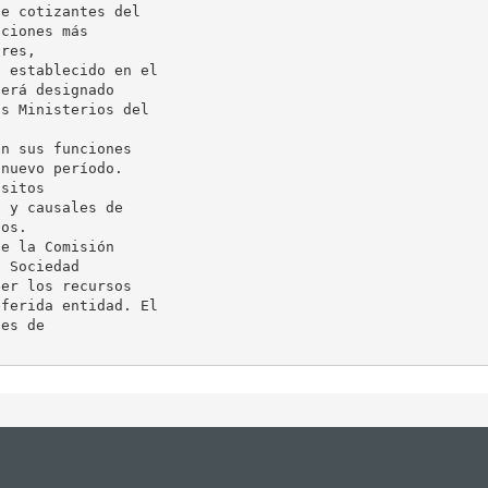
e cotizantes del

ciones más

res,

 establecido en el

erá designado

s Ministerios del

n sus funciones

nuevo período.

sitos

 y causales de

os.

e la Comisión

 Sociedad

er los recursos

ferida entidad. El

es de
