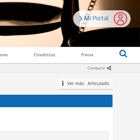
.
Mi Portal
iones
Estadísticas
Prensa
icono comparti
Compartir
Ver más
Articulado
icono