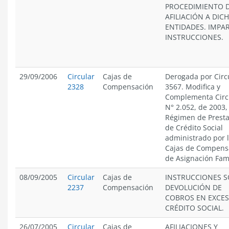
PROCEDIMIENTO 
AFILIACIÓN A DIC
ENTIDADES. IMPA
INSTRUCCIONES.
29/09/2006
Circular
Cajas de
Derogada por Circ
2328
Compensación
3567. Modifica y
Complementa Circ
N° 2.052, de 2003,
Régimen de Presta
de Crédito Social
administrado por 
Cajas de Compens
de Asignación Fami
08/09/2005
Circular
Cajas de
INSTRUCCIONES 
2237
Compensación
DEVOLUCIÓN DE
COBROS EN EXCES
CRÉDITO SOCIAL.
26/07/2005
Circular
Cajas de
AFILIACIONES Y