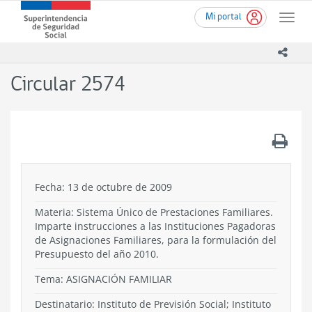
Ir
Superintendencia
Mi portal
al
Toggle
de
contenido
naviga
Seguridad
principal
icono
Social
(SUSESO)
Circular 2574
-
Gobierno
de
Chile
.
Fecha: 13 de octubre de 2009
Materia: Sistema Único de Prestaciones Familiares.
Imparte instrucciones a las Instituciones Pagadoras
de Asignaciones Familiares, para la formulación del
Presupuesto del año 2010.
Tema:
ASIGNACIÓN FAMILIAR
Destinatario: Instituto de Previsión Social; Instituto