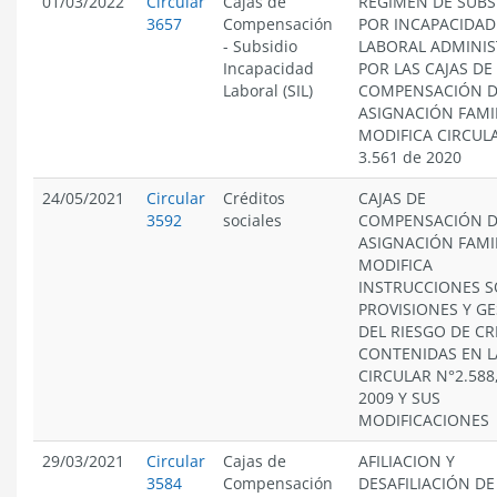
01/03/2022
Circular
Cajas de
RÉGIMEN DE SUBS
3657
Compensación
POR INCAPACIDAD
-
Subsidio
LABORAL ADMINI
Incapacidad
POR LAS CAJAS DE
Laboral (SIL)
COMPENSACIÓN 
ASIGNACIÓN FAMI
MODIFICA CIRCUL
3.561 de 2020
24/05/2021
Circular
Créditos
CAJAS DE
3592
sociales
COMPENSACIÓN 
ASIGNACIÓN FAMIL
MODIFICA
INSTRUCCIONES 
PROVISIONES Y G
DEL RIESGO DE CR
CONTENIDAS EN L
CIRCULAR N°2.588
2009 Y SUS
MODIFICACIONES
29/03/2021
Circular
Cajas de
AFILIACION Y
3584
Compensación
DESAFILIACIÓN DE