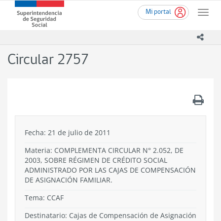
Ir
Superintendencia
Mi portal
al
Toggle
de
contenido
naviga
Seguridad
principal
icono
Social
(SUSESO)
Circular 2757
-
Gobierno
de
Chile
.
Fecha: 21 de julio de 2011
Materia: COMPLEMENTA CIRCULAR N° 2.052, DE
2003, SOBRE RÉGIMEN DE CRÉDITO SOCIAL
ADMINISTRADO POR LAS CAJAS DE COMPENSACIÓN
DE ASIGNACIÓN FAMILIAR.
Tema:
CCAF
Destinatario: Cajas de Compensación de Asignación