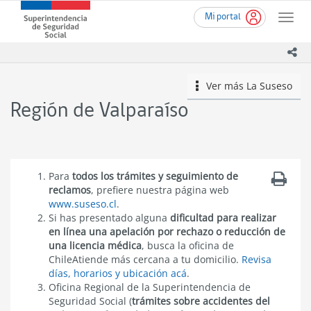
Ir
Superintendencia
Mi portal
al
Toggle
de
contenido
naviga
Seguridad
principal
ico
Social
(SUSESO)
Ver más
La Suseso
icono
-
Gobierno
Región de Valparaíso
de
Chile
Para
todos los trámites y seguimiento de
reclamos
, prefiere nuestra página web
www.suseso.cl
.
Si has presentado alguna
dificultad para realizar
en línea una apelación por rechazo o reducción de
una licencia médica
, busca la oficina de
ChileAtiende más cercana a tu domicilio.
Revisa
días, horarios y ubicación acá
.
Oficina Regional de la Superintendencia de
Seguridad Social (
trámites sobre accidentes del