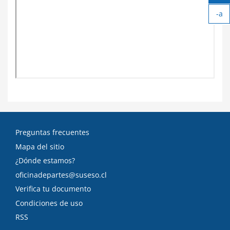
Ag
-a
tex
Ach
tex
Preguntas frecuentes
Mapa del sitio
¿Dónde estamos?
oficinadepartes@suseso.cl
Verifica tu documento
Condiciones de uso
RSS