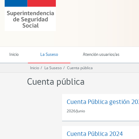
Ir
Superintendencia
al
de
contenido
Seguridad
principal
Social
(SUSESO)
-
Gobierno
de
Inicio
La Suseso
Atención usuarios/as
Chile
Inicio
La Suseso
Cuenta pública
Cuenta pública
Cuenta Pública gestión 20
2026
/
Junio
Cuenta Pública 2024