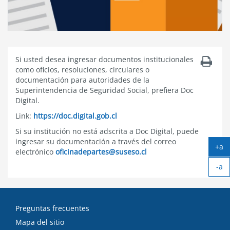
Si usted desea ingresar documentos institucionales
como oficios, resoluciones, circulares o
documentación para autoridades de la
Superintendencia de Seguridad Social, prefiera Doc
Digital.
Link:
https://doc.digital.gob.cl
Si su institución no está adscrita a Doc Digital, puede
ingresar su documentación a través del correo
+a
electrónico
oficinadepartes@suseso.cl
Ag
-a
tex
Ach
tex
Preguntas frecuentes
Mapa del sitio