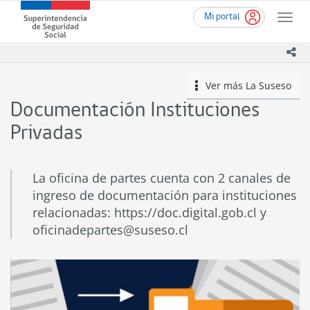
Ir
Superintendencia
Mi portal
al
Toggle
de
contenido
naviga
Seguridad
principal
ico
Social
(SUSESO)
Ver más
La Suseso
icono
-
Gobierno
Documentación Instituciones
de
Chile
Privadas
La oficina de partes cuenta con 2 canales de
ingreso de documentación para instituciones
relacionadas: https://doc.digital.gob.cl y
oficinadepartes@suseso.cl