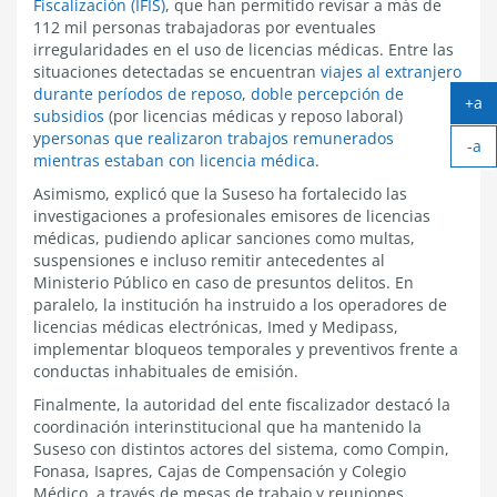
Fiscalización (IFIS)
, que han permitido revisar a más de
112 mil personas trabajadoras por eventuales
irregularidades en el uso de licencias médicas. Entre las
situaciones detectadas se encuentran
viajes al extranjero
durante períodos de reposo
,
doble percepción de
+a
subsidios
(por licencias médicas y reposo laboral)
Ag
y
personas que realizaron trabajos remunerados
-a
tex
mientras estaban con licencia médica
.
Ach
tex
Asimismo, explicó que la Suseso ha fortalecido las
investigaciones a profesionales emisores de licencias
médicas, pudiendo aplicar sanciones como multas,
suspensiones e incluso remitir antecedentes al
Ministerio Público en caso de presuntos delitos. En
paralelo, la institución ha instruido a los operadores de
licencias médicas electrónicas, Imed y Medipass,
implementar bloqueos temporales y preventivos frente a
conductas inhabituales de emisión.
Finalmente, la autoridad del ente fiscalizador destacó la
coordinación interinstitucional que ha mantenido la
Suseso con distintos actores del sistema, como Compin,
Fonasa, Isapres, Cajas de Compensación y Colegio
Médico, a través de mesas de trabajo y reuniones