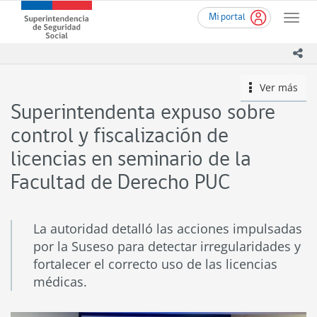
Ir
Superintendencia
Mi portal
al
Toggle
de
contenido
naviga
Seguridad
principal
ico
Social
(SUSESO)
Ver más
icono
-
Gobierno
Superintendenta expuso sobre
de
Chile
control y fiscalización de
licencias en seminario de la
Facultad de Derecho PUC
La autoridad detalló las acciones impulsadas
por la Suseso para detectar irregularidades y
fortalecer el correcto uso de las licencias
médicas.