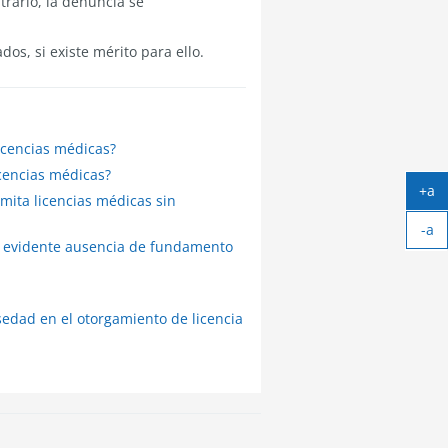
trario, la denuncia se
dos, si existe mérito para ello.
icencias médicas?
icencias médicas?
+a
mita licencias médicas sin
Ag
-a
tex
n evidente ausencia de fundamento
Ach
tex
sedad en el otorgamiento de licencia