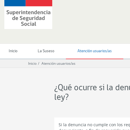
Ir
Superintendencia
al
de
contenido
Seguridad
principal
Social
(SUSESO)
-
Gobierno
de
Inicio
La Suseso
Atención usuarios/as
Chile
Inicio
Atención usuarios/as
¿Qué ocurre si la de
ley?
Si la denuncia no cumple con los re