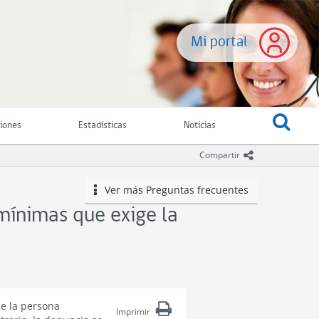
Mi portal
ciones
Estadísticas
Noticias
icono comparti
Compartir
Ver más
Preguntas frecuentes
icono
mínimas que exige la
de la persona
Imprimir