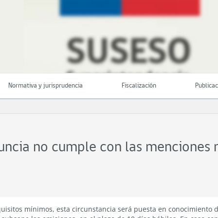
Normativa y jurisprudencia
Fiscalización
Publica
nuncia no cumple con las menciones 
quisitos mínimos, esta circunstancia será puesta en conocimiento 