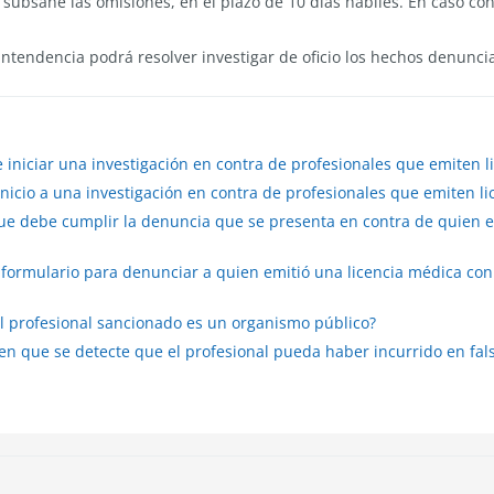
 subsane las omisiones, en el plazo de 10 días hábiles. En caso con
rintendencia podrá resolver investigar de oficio los hechos denuncia
iniciar una investigación en contra de profesionales que emiten l
icio a una investigación en contra de profesionales que emiten l
ue debe cumplir la denuncia que se presenta en contra de quien e
formulario para denunciar a quien emitió una licencia médica co
l profesional sancionado es un organismo público?
en que se detecte que el profesional pueda haber incurrido en fal