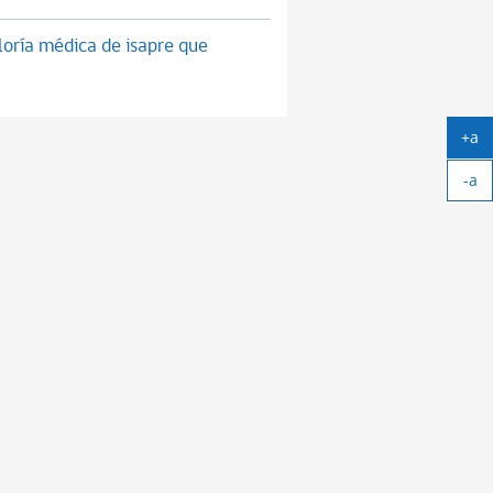
loría médica de isapre que
+a
Ag
-a
tex
Ach
tex