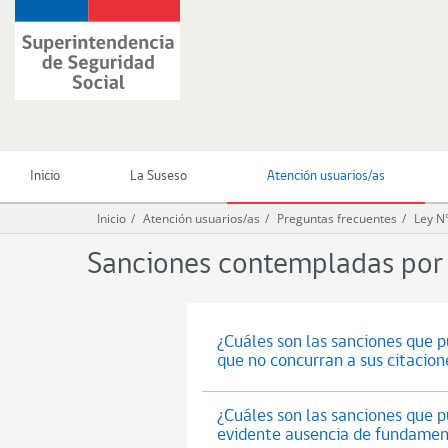
Ir
Superintendencia
al
de
contenido
Seguridad
principal
Social
(SUSESO)
-
Gobierno
de
Inicio
La Suseso
Atención usuarios/as
Chile
Inicio
Atención usuarios/as
Preguntas frecuentes
Ley N
Sanciones contempladas por 
¿Cuáles son las sanciones que 
que no concurran a sus citacion
¿Cuáles son las sanciones que p
evidente ausencia de fundame