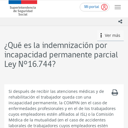
Ir
Superintendencia
Mi portal
al
Toggle
de
contenido
naviga
Seguridad
principal
ico
Social
(SUSESO)
Ver más
icono
-
Gobierno
¿Qué es la indemnización por
de
Chile
incapacidad permanente parcial
Ley N°16.744?
Si después de recibir las atenciones médicas y de
rehabilitación el trabajador queda con una
incapacidad permanente, la COMPIN (en el caso de
enfermedades profesionales y en el de los trabajadores
cuyos empleadores estén afiliados al ISL) o la Comisión
Médica de la mutualidad (en el caso de accidentes
laborales de trabajadores cuyos empleadores estén