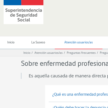
Ir
Superintendencia
al
de
contenido
Seguridad
principal
Social
(SUSESO)
-
Gobierno
de
Inicio
La Suseso
Atención usuarios/as
Chile
Inicio
Atención usuarios/as
Preguntas frecuentes
Pregu
Sobre enfermedad profesiona
Es aquella causada de manera directa p
¿Qué es una enfermedad profes
¿Quién debe hacer la denuncia 