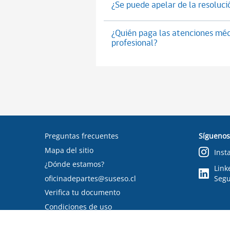
¿Se puede apelar de la resoluc
¿Quién paga las atenciones médi
profesional?
Preguntas frecuentes
Síguenos
Mapa del sitio
Inst
¿Dónde estamos?
Link
oficinadepartes@suseso.cl
Segu
Verifica tu documento
Condiciones de uso
RSS