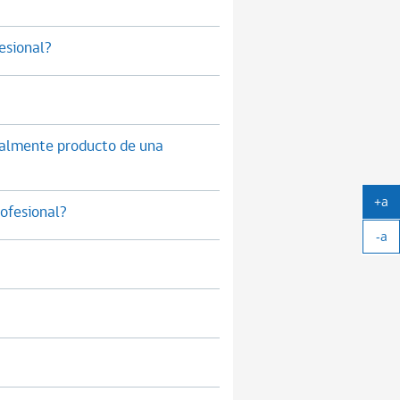
esional?
oralmente producto de una
+a
ofesional?
Ag
-a
tex
Ach
tex