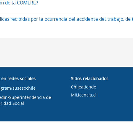
ión de la COMERE?
cas recibidas por la ocurrencia del accidente del trabajo, d
 en redes sociales
Sitios relacionados
Chileatiende
agram/susesochile
MiLicencia.cl
edin/Superintendencia de
ridad Social