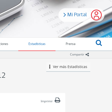
.
Mi Portal
ciones
Estadísticas
Prensa
icono comparti
Compartir
Ver más
Estadísticas
icono
12
Imprimir