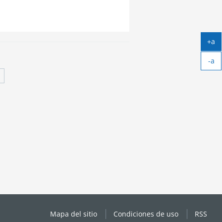
+a
Ag
-a
tex
Ach
tex
Mapa del sitio
Condiciones de uso
RSS