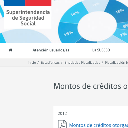
Contenido
Superintendencia
principal
de
Seguridad
Social
(SUSESO)
-
Gobierno
de
Atención usuarios/as
La SUSESO
Chile
Inicio
Estadísticas
Entidades Fiscalizadas
Fiscalización i
Montos de créditos 
2012
Montos de créditos otorga