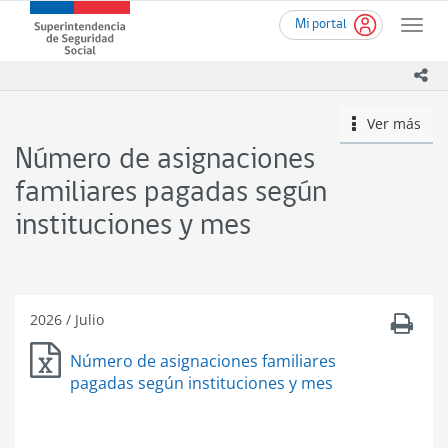
Ir
Superintendencia
Mi portal
al
Toggle
de
contenido
naviga
Seguridad
principal
ico
Social
(SUSESO)
Ver más
icono
-
Gobierno
Número de asignaciones
de
Chile
familiares pagadas según
instituciones y mes
2026
/
Julio
Número de asignaciones familiares
pagadas según instituciones y mes