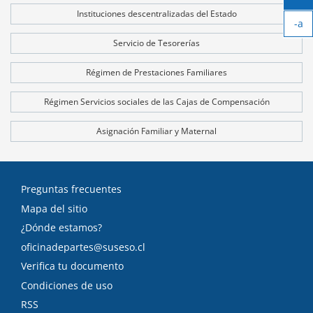
Ag
Instituciones descentralizadas del Estado
-a
tex
Ach
Servicio de Tesorerías
tex
Régimen de Prestaciones Familiares
Régimen Servicios sociales de las Cajas de Compensación
Asignación Familiar y Maternal
Preguntas frecuentes
Mapa del sitio
¿Dónde estamos?
oficinadepartes@suseso.cl
Verifica tu documento
Condiciones de uso
RSS