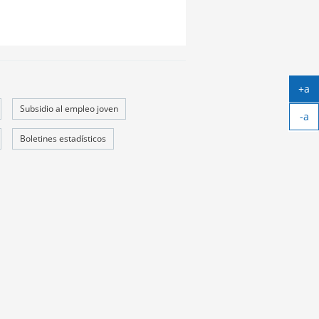
+a
Ag
Subsidio al empleo joven
-a
tex
Ach
Boletines estadísticos
tex