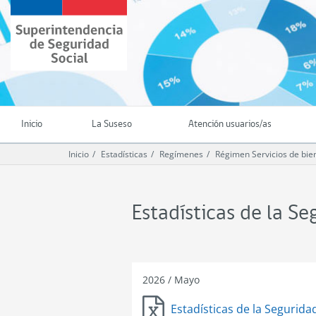
Ir
Superintendencia
al
de
contenido
Seguridad
principal
Social
(SUSESO)
-
Gobierno
de
Inicio
La Suseso
Atención usuarios/as
Chile
Inicio
Estadísticas
Regímenes
Régimen Servicios de bien
Estadísticas de la S
2026
/
Mayo
Estadísticas de la Segurida